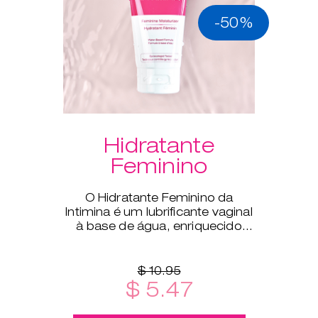
-50%
Hidratante
Feminino
O Hidratante Feminino da
Intimina é um lubrificante vaginal
à base de água, enriquecido
com aloé vera para
complementar a lubrificação
natural do t
$ 10.95
$ 5.47