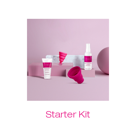
O exercitador Laselle™ também
veio ajudar - escolhe o peso da
tua preferência e usa-o para um
treino rápido sempre que
quiseres ganhar força e tonificar
rapidamente. O Hidratante
Feminino garante uma inserção
indolor, rápida e suave!
Por favor, seleciona o teu peso
Laselle™ preferido abaixo.
Starter Kit