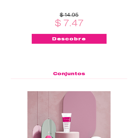
qualquer lugar - este
esterilizador de copo menstrual
é
$ 14.95
$ 7.47
Descobre
Conjuntos