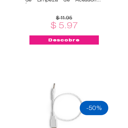
Íntimos é um ótimo
complemento!
$ 11.95
$ 5.97
Descobre
-50%