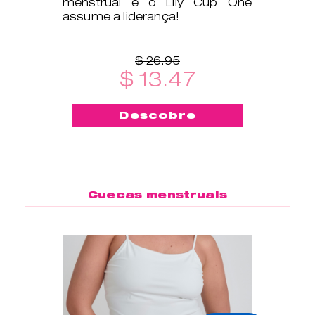
menstrual e o Lily Cup One
assume a liderança!
$ 26.95
$ 13.47
Descobre
Cuecas menstruais