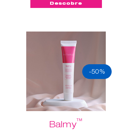
Descobre
-50%
™
Balmy