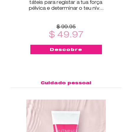
táteis para registar a tua força
pélvica e determinar o teu nível
de exercício.
$ 99.95
$ 49.97
Descobre
Cuidado pessoal