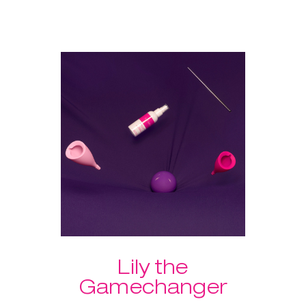
intensificar as sensações
durante o sexo. Escolhe a tua
combinação de pesos com o
Laselle™ ou treina com o
programa guiado do
KegelSmart™. Inclui o 'Spray' de
Limpeza de Acessórios Íntimos
para manter tudo limpo.
Vantagem extra do conjunto:
portes grátis!
Lily the
Gamechanger