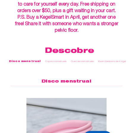
to care for yourself every day. Free shipping on
orders over $50, plus a gift waiting in your cart.
P.S. Buy a KegelSmart in April, get another one
free! Share it with someone who wants a stronger
pelvic floor.
Descobre
Disco menstrual
Copos menstruais
Cuecas menstruais
Exercitadores de Kegel
Cu
Disco menstrual