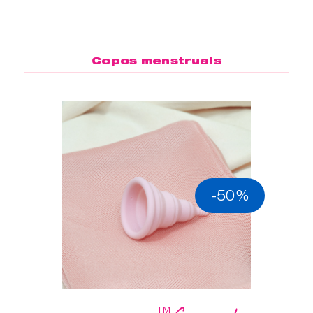
Copos menstruais
-50%
™