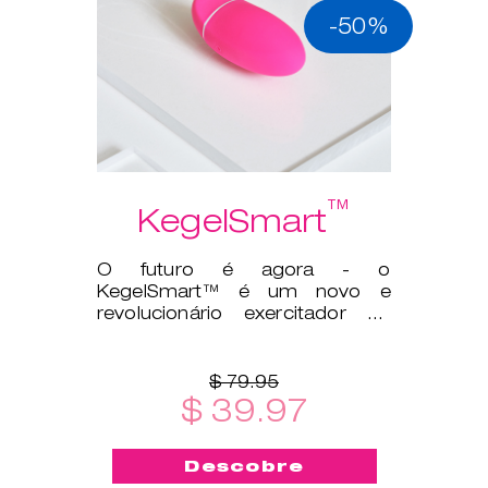
-50%
™
KegelSmart
O futuro é agora - o
KegelSmart™ é um novo e
revolucionário exercitador de
Kegel!
$ 79.95
$ 39.97
Descobre