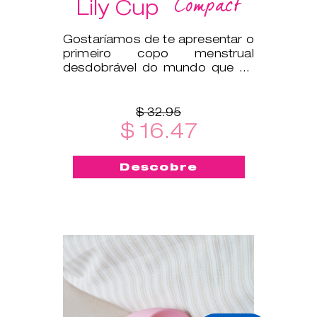
Compact
Lily Cup
Gostaríamos de te apresentar o
primeiro copo menstrual
desdobrável do mundo que se
dobra na horizontal para caber
numa c
$ 32.95
$ 16.47
Descobre