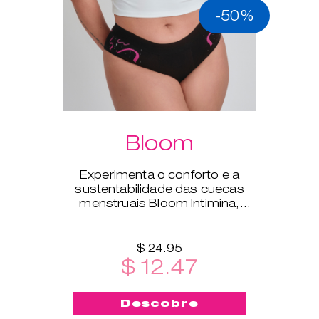
-50%
Bloom
Experimenta o conforto e a
sustentabilidade das cuecas
menstruais Bloom Intimina,
disponíveis nos tamanhos XS a
XXL.
$ 24.95
$ 12.47
Descobre