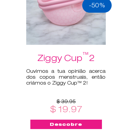
-50%
™
Ziggy Cup
2
Ouvimos a tua opinião acerca
dos copos menstruais, então
criámos o Ziggy Cup™ 2!
$ 39.95
$ 19.97
Descobre