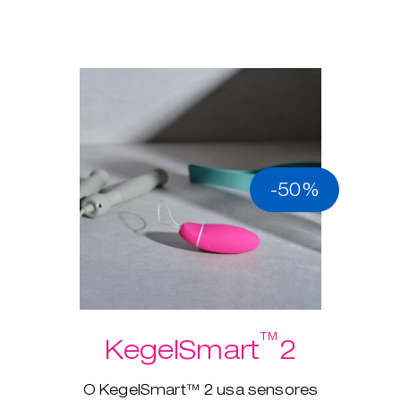
-50%
™
KegelSmart
2
O KegelSmart™ 2 usa sensores