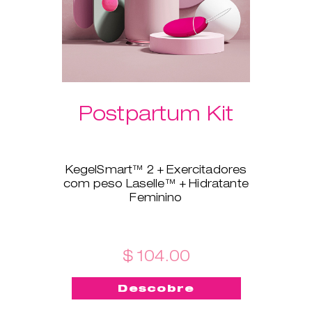
Postpartum Kit
KegelSmart™ 2 + Exercitadores
com peso Laselle™ + Hidratante
Feminino
Este novo conjunto é feito à
medida para todas as recém-
mamãs! O treinador do
pavimento pélvico KegelSmart™
$ 104.00
2 acompanhar-te-á na tua
jornada para fortaleceres e
Descobre
manteres saudáveis os
músculos do pavimento pélvico.