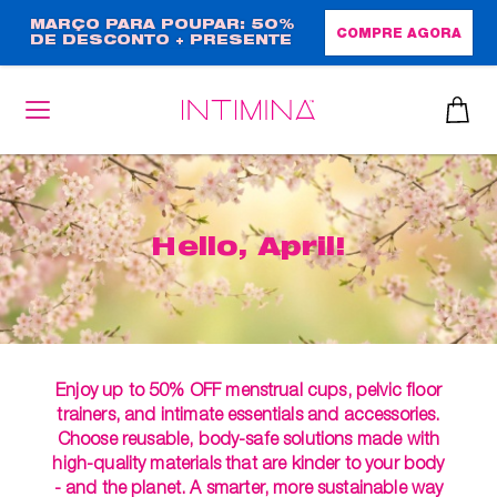
Passar
MARÇO PARA POUPAR: 50%
COMPRE AGORA
DE DESCONTO + PRESENTE
para
EM TAMANHO NORMAL!
o
conteúdo
principal
Hello, April!
Enjoy up to 50% OFF menstrual cups, pelvic floor
trainers, and intimate essentials and accessories.
Choose reusable, body-safe solutions made with
high-quality materials that are kinder to your body
- and the planet. A smarter, more sustainable way