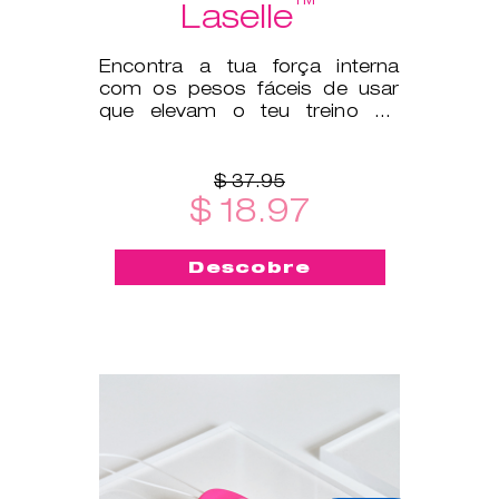
™
Laselle
Encontra a tua força interna
com os pesos fáceis de usar
que elevam o teu treino do
pavimento pélvico a outro
patamar.
$ 37.95
$ 18.97
Descobre