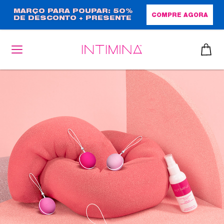
Passar
MARÇO PARA POUPAR: 50%
COMPRE AGORA
DE DESCONTO + PRESENTE
para
EM TAMANHO NORMAL!
o
conteúdo
principal