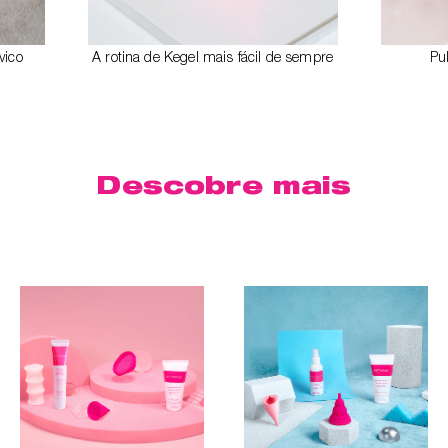
vico
A rotina de Kegel mais fácil de sempre
Pul
Descobre mais