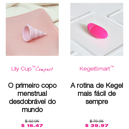
™
™
Compact
Lily Cup
KegelSmart
O primeiro copo
A rotina de Kegel
menstrual
mais fácil de
desdobrável do
sempre
mundo
$ 32.95
$ 79.95
$ 16.47
$ 39.97