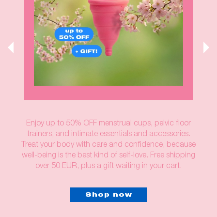
Enjoy up to 50% OFF menstrual cups, pelvic floor
trainers, and intimate essentials and accessories.
Treat your body with care and confidence, because
well-being is the best kind of self-love. Free shipping
over 50 EUR, plus a gift waiting in your cart.
Shop now