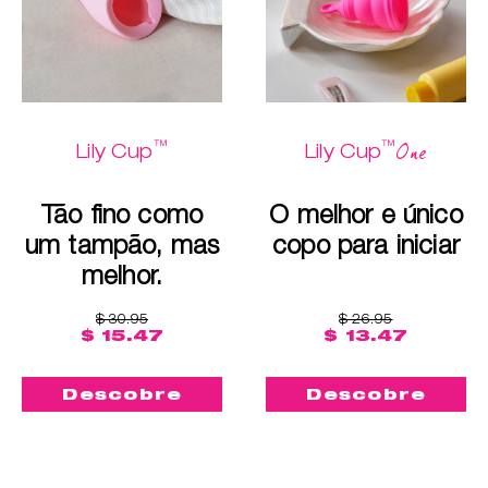
™
™
One
Lily Cup
Lily Cup
Tão fino como
O melhor e único
um tampão, mas
copo para iniciar
melhor.
$ 30.95
$ 26.95
$ 15.47
$ 13.47
Descobre
Descobre