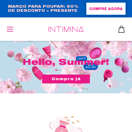
Passar
MARÇO PARA POUPAR: 50%
COMPRE AGORA
DE DESCONTO + PRESENTE
para
EM TAMANHO NORMAL!
o
conteúdo
principal
Hello, Summer!
Compra já