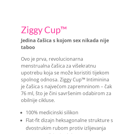
Ziggy Cup™
Jedina čašica s kojom sex nikada nije
taboo
Ovo je prva, revolucionarna
menstrualna čašica za višekratnu
upotrebu koja se može koristiti tijekom
spolnog odnosa. Ziggy Cup™ Intiminina
je čašica s najvećom zapremninom – čak
76 ml, što je čini savršenim odabirom za
obilnije cikluse.
100% medicinski silikon
Flat-fit dizajn heksagonalne strukture s
dvostrukim rubom protiv izlijevanja