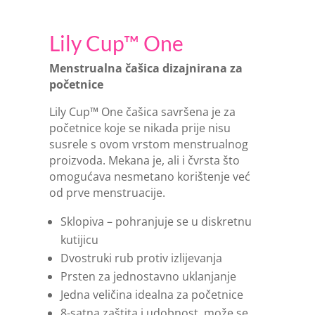
Lily Cup™ One
Menstrualna čašica dizajnirana za
početnice
Lily Cup™ One čašica savršena je za
početnice koje se nikada prije nisu
susrele s ovom vrstom menstrualnog
proizvoda. Mekana je, ali i čvrsta što
omogućava nesmetano korištenje već
od prve menstruacije.
Sklopiva – pohranjuje se u diskretnu
kutijicu
Dvostruki rub protiv izlijevanja
Prsten za jednostavno uklanjanje
Jedna veličina idealna za početnice
8-satna zaštita i udobnost, može se