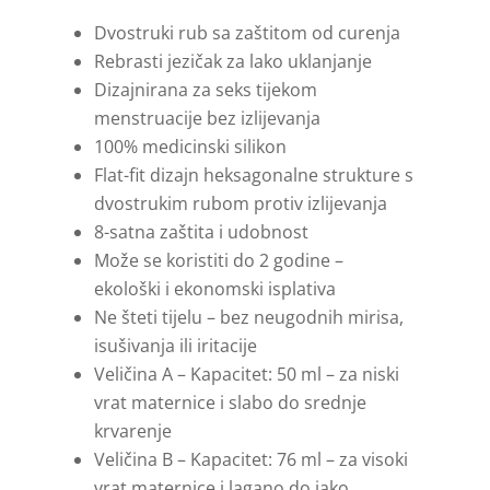
Dvostruki rub sa zaštitom od curenja
Rebrasti jezičak za lako uklanjanje
Dizajnirana za seks tijekom
menstruacije bez izlijevanja
100% medicinski silikon
Flat-fit dizajn heksagonalne strukture s
dvostrukim rubom protiv izlijevanja
8-satna zaštita i udobnost
Može se koristiti do 2 godine –
ekološki i ekonomski isplativa
Ne šteti tijelu – bez neugodnih mirisa,
isušivanja ili iritacije
Veličina A – Kapacitet: 50 ml – za niski
vrat maternice i slabo do srednje
krvarenje
Veličina B – Kapacitet: 76 ml – za visoki
vrat maternice i lagano do jako