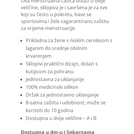
Ova menstrualna čašica dolazi u dvije
veličine, sklopiva je i savršena je za sve
koji su često u pokretu, bave se
sportovima i žele zagarantiranu zaštitu
za vrijeme menstruacije.
Prikladna za žene s niskim cerviksom s
laganim do srednje obilnim
krvarenjem
Sklopivi praktični dizajn, dolazi s
kutijicom za pohranu
Jednostavna za uklanjanje
100% medicinski silikon
Držak za jednostavno uklanjanje
8-satna zaštita i udobnost
, može se
koristiti do 10 godina
Dostupna u dvije veličine – A i B
Dostupna u dm-u i ljekarnama