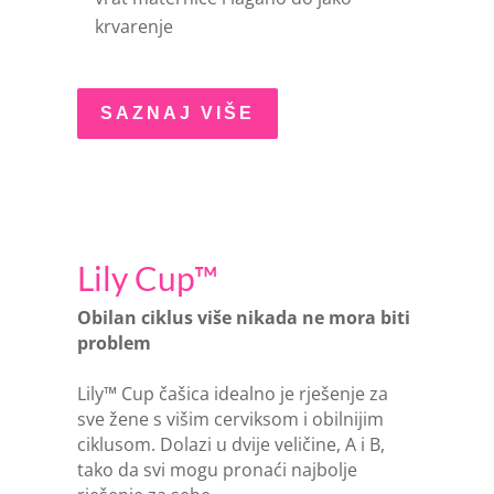
krvarenje
SAZNAJ VIŠE
Lily Cup™
Obilan ciklus više nikada ne mora biti
problem
Lily™ Cup čašica idealno je rješenje za
sve žene s višim cerviksom i obilnijim
ciklusom. Dolazi u dvije veličine, A i B,
tako da svi mogu pronaći najbolje