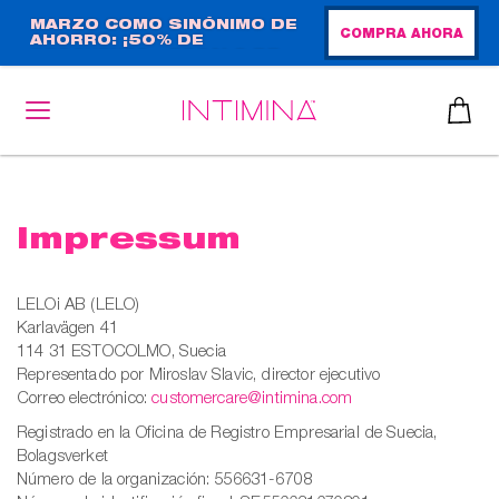
Pasar
MARZO COMO SINÓNIMO DE
COMPRA AHORA
AHORRO: ¡50% DE
al
DESCUENTO + REGALO DE
contenido
TAMAÑO NORMAL!
principal
Impressum
LELOi AB (LELO)
Karlavägen 41
114 31 ESTOCOLMO, Suecia
Representado por Miroslav Slavic, director ejecutivo
Correo electrónico:
customercare@intimina.com
Registrado en la Oficina de Registro Empresarial de Suecia,
Bolagsverket
Número de la organización: 556631-6708