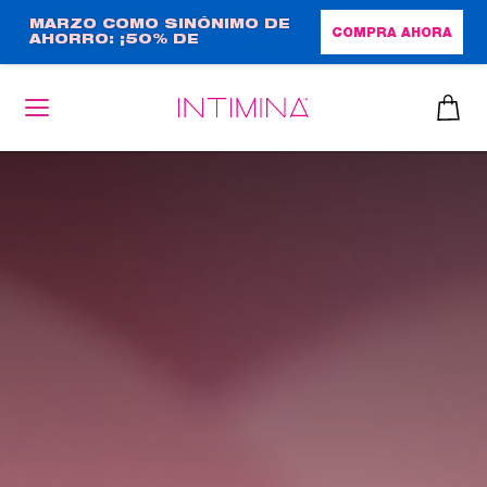
Pasar
MARZO COMO SINÓNIMO DE
COMPRA AHORA
AHORRO: ¡50% DE
al
DESCUENTO + REGALO DE
contenido
TAMAÑO NORMAL!
principal