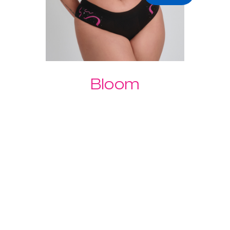
Bloom
Experimenta la comodidad y la
sostenibilidad de las bragas
menstruales Bloom de Intimina,
disponibles en tallas de la XS a la
XXL.
US$ 24.95
US$ 12.47
Descubre