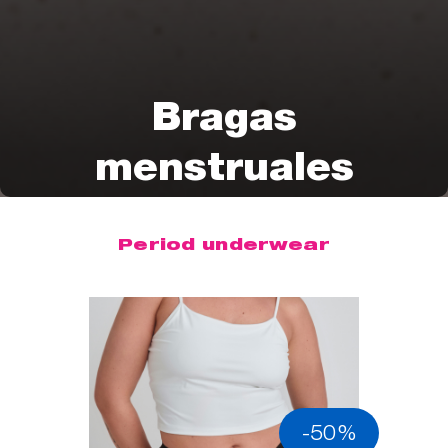
Bragas
menstruales
Period underwear
-50%