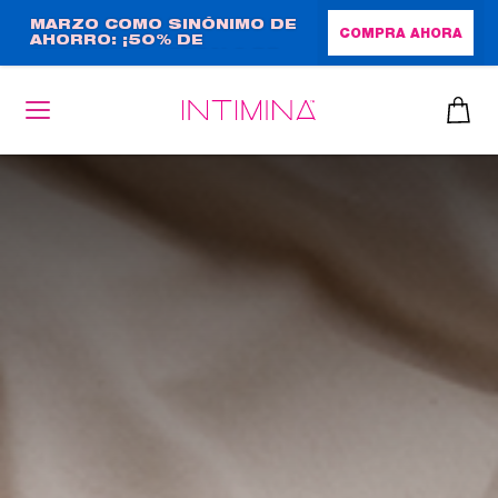
Pasar
MARZO COMO SINÓNIMO DE
COMPRA AHORA
AHORRO: ¡50% DE
al
DESCUENTO + REGALO DE
contenido
TAMAÑO NORMAL!
principal