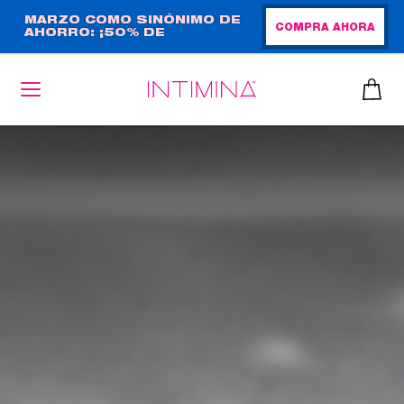
Pasar
MARZO COMO SINÓNIMO DE
COMPRA AHORA
AHORRO: ¡50% DE
al
DESCUENTO + REGALO DE
contenido
TAMAÑO NORMAL!
principal