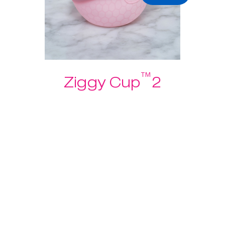
™
Ziggy Cup
2
Hemos escuchado tu opinión
sobre las copas menstruales,
¡así que hemos diseñado Ziggy
Cup™2!
US$ 39.95
US$ 19.97
Descubre