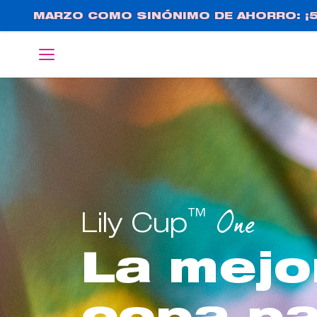
Pasar
MARZO COMO SINÓNIMO DE AHORRO: ¡5
al
contenido
English
Deutsch
principal
™
One
Lily Cup
La mejo
copa pa