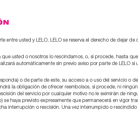
ÓN
e entre usted y LELO, LELO se reserva el derecho de dejar de ofr
que usted o nosotros lo rescindamos, o, si procede, hasta que e
alizará automáticamente sin previo aviso por parte de LELO si u
rresponda) o de parte de este, su acceso a o uso del servicio o d
drá la obligación de ofrecer reembolsos, si procede, ni ningú
 rescisión del servicio por cualquier motivo no le eximirán de n
) se haya previsto expresamente que permanecerá en vigor tras d
ha interrupción o rescisión. Una vez interrumpido o rescindido