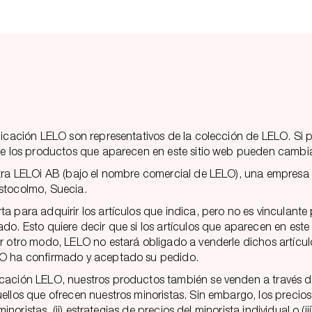
plicación LELO son representativos de la colección de LELO. Si
 de los productos que aparecen en este sitio web pueden cambiar
stra LELOi AB (bajo el nombre comercial de LELO), una empresa 
Estocolmo, Suecia.
a para adquirir los artículos que indica, pero no es vinculant
o. Esto quiere decir que si los artículos que aparecen en este 
er otro modo, LELO no estará obligado a venderle dichos artícu
ELO ha confirmado y aceptado su pedido.
cación LELO, nuestros productos también se venden a través de
llos que ofrecen nuestros minoristas. Sin embargo, los precios 
minoristas, (ii) estrategias de precios del minorista individual o 