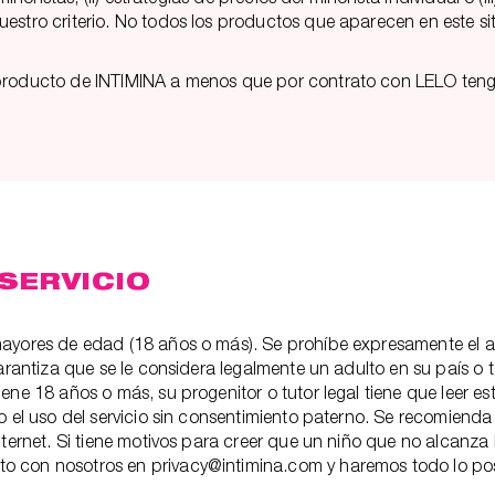
uestro criterio. No todos los productos que aparecen en este si
 producto de INTIMINA a menos que por contrato con LELO tenga
 SERVICIO
mayores de edad (18 años o más). Se prohíbe expresamente el ac
garantiza que se le considera legalmente un adulto en su país o t
iene 18 años o más, su progenitor o tutor legal tiene que leer e
o el uso del servicio sin consentimiento paterno. Se recomienda 
nternet. Si tiene motivos para creer que un niño que no alcanza 
o con nosotros en privacy@intimina.com y haremos todo lo posi