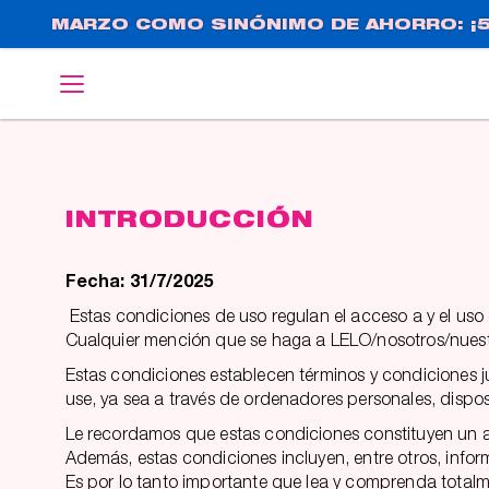
Pasar
MARZO COMO SINÓNIMO DE AHORRO: ¡5
al
contenido
English
Deutsch
principal
INTRODUCCIÓN
Fecha: 31/7/2025
Estas condiciones de uso regulan el acceso a y el uso
Cualquier mención que se haga a LELO/nosotros/nuestro(
Estas condiciones establecen términos y condiciones j
use, ya sea a través de ordenadores personales, dispos
Le recordamos que estas condiciones constituyen un a
Además, estas condiciones incluyen, entre otros, inform
Es por lo tanto importante que lea y comprenda totalme