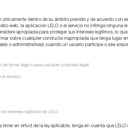
S
rán únicamente dentro de su ámbito previsto y de acuerdo con est
itio web, la aplicación LELO o el servicio no infringe ninguna
idere apropiada para proteger sus intereses legítimos, lo que i
formar sobre cualquier conducta inapropiada que tenga lugar en e
les o administrativas) cuando un usuario participe o sea sospe
o de forma ilegal o para cualquier propósito ilegal;
 el servicio;
e los intereses legítimos de LELO.
 tener en virtud de la ley aplicable, tenga en cuenta que LELO 