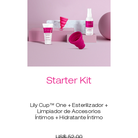
Hidratante Íntimo te garantiza
que la inserción será indolora,
rápida y suave.
Selecciona a continuación las
esferas vaginales Laselle™ que
prefieras.
Starter Kit
Lily Cup™ One + Esterilizador +
Limpiador de Accesorios
Íntimos + Hidratante Íntimo
¿Estás lista para pasarte a la
copa menstrual, pero no tienes
claro por dónde empezar? Lily
US$ 52.00