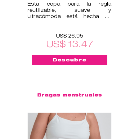
Esta copa para la regla
reutilizable, suave y
ultracómoda está hecha de
silicona médica, por lo que es
segura para tu cu
US$ 26.95
US$ 13.47
Descubre
Bragas menstruales