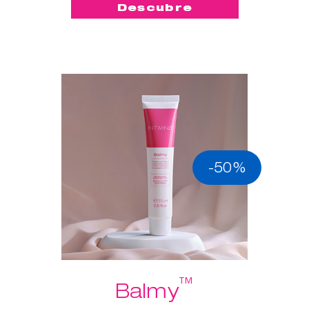
Descubre
-50%
™
Balmy