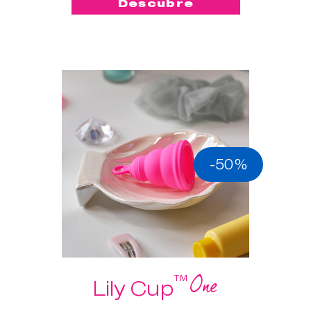
Descubre
-50%
One
™
Lily Cup