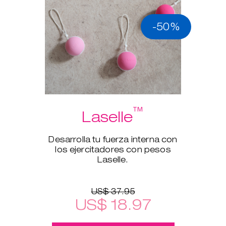
-50%
™
Laselle
Desarrolla tu fuerza interna con
los ejercitadores con pesos
Laselle.
US$ 37.95
US$ 18.97