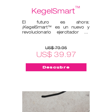
™
KegelSmart
El futuro es ahora:
¡KegelSmart™ es un nuevo y
revolucionario ejercitador de
suelo pélvico!
US$ 79.95
US$ 39.97
Descubre