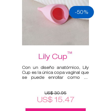
-50%
™
Lily Cup
Con un diseño anatómico, Lily
Cup es la única copa vaginal que
se puede enrollar como un
tampón.
US$ 30.95
US$ 15.47