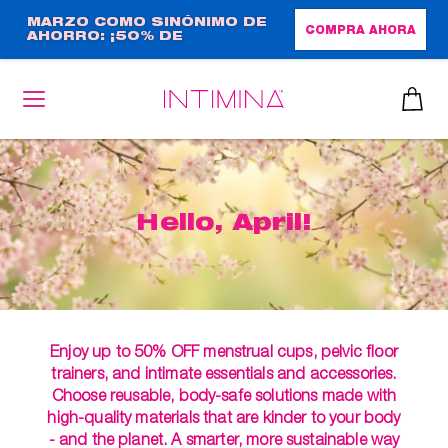
Pasar
MARZO COMO SINÓNIMO DE
COMPRA AHORA
AHORRO: ¡50% DE
al
DESCUENTO + REGALO DE
contenido
TAMAÑO NORMAL!
principal
Hello, April!
Enjoy up to 50% OFF menstrual cups, pelvic floor
trainers, and intimate essentials and accessories.
Choose reusable, body-safe solutions made with
high-quality materials that are kinder to your body
- and the planet. A smarter, more sustainable way