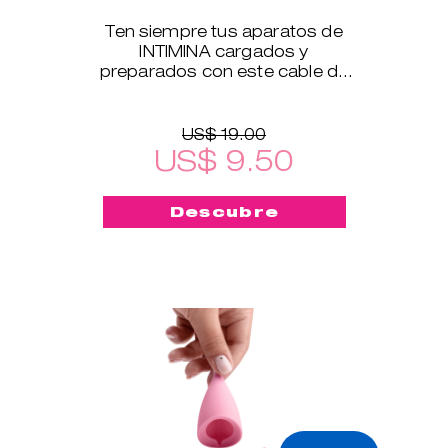
Ten siempre tus aparatos de
INTIMINA cargados y
preparados con este cable de
carga USB, que es compatible
con todos nuestros productos
electrónicos
US$ 19.00
US$ 9.50
Descubre