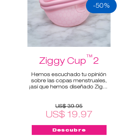
-50%
™
Ziggy Cup
2
Hemos escuchado tu opinión
sobre las copas menstruales,
¡así que hemos diseñado Ziggy
Cup™2!
US$ 39.95
US$ 19.97
Descubre