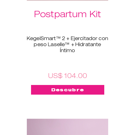
Postpartum Kit
KegelSmart™ 2 + Ejercitador con
peso Laselle™ + Hidratante
Íntimo
Este nuevo pack está hecho
para las mamás recientes. El
ejercitador de suelo pélvico
KegelSmart™ 2 te guiará en el
US$ 104.00
proceso de volver a tener unos
músculos del suelo pélvico
Descubre
fuertes y sanos. Los
Ejercitadores con pesos
Laselle™ también te ayudarán.
Elige el peso que prefieras y
úsalo para un entrenamiento
rápido siempre que quieras
fortalecer y tonificar los
músculos rápidamente. El