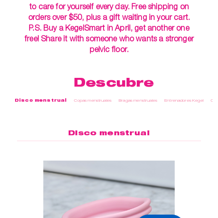
to care for yourself every day. Free shipping on
orders over $50, plus a gift waiting in your cart.
P.S. Buy a KegelSmart in April, get another one
free! Share it with someone who wants a stronger
pelvic floor.
Descubre
Disco menstrual
Copas menstruales
Bragas menstruales
Entrenadores Kegel
Cui
Disco menstrual