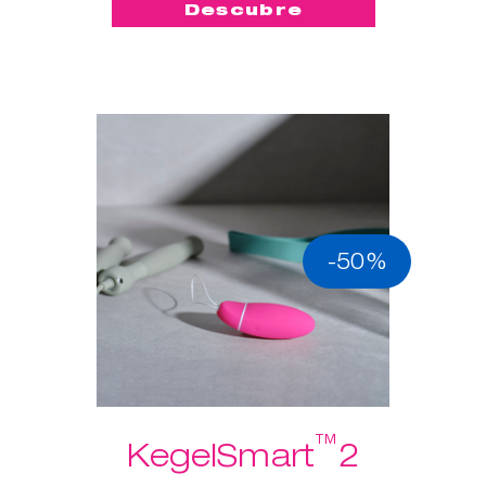
Descubre
-50%
™
KegelSmart
2