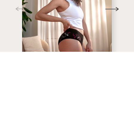
WOZU
WOZU
PERIODENUNTERWÄSCHE?
PERIODE
Hautverträglich
Umweltf
und prei
Bloom Periodenunterwäsche
wird ohne schädliche
Wenn du auf
Chemikalien hergestellt und
Menstruation
bietet eine sicherere,