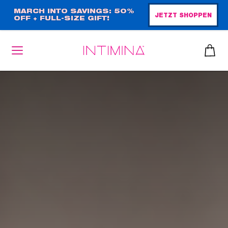
Direkt
MARCH INTO SAVINGS: 50%
JETZT SHOPPEN
OFF + FULL-SIZE GIFT!
zum
Inhalt
heiben
up™ 2
ssen
sen
äsche
che
iner