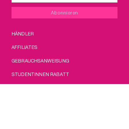
FOOTER
HÄNDLER
MENU
AFFILIATES
GEBRAUCHSANWEISUNG
STUDENTINNEN RABATT
#WHILEBLEEDING
INTIMINA-GARANTIE
KONFORMITÄTSERKLÄRUNG
LEGAL
ÜBER INTIMINA