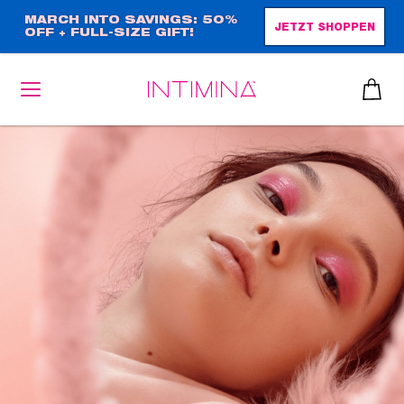
Direkt
MARCH INTO SAVINGS: 50%
JETZT SHOPPEN
OFF + FULL-SIZE GIFT!
zum
Inhalt
heiben
up™ 2
ssen
sen
äsche
che
iner