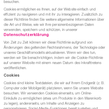
t
er
besuchen.
Cookies ermöglichen es Ihnen, auf der Website einfach und
che
effizient zu navigieren und mit ihr zu interagieren. Zusätzlich zu
für dich
dieser Richtlinie finden Sie weitere allgemeine Informationen über
behör
die Art und Weise, wie wir Ihre personenbezogenen Daten
verwenden, speichern und schützen, in unserer
Datenschutzerklärung
.
ete
Von Zeit zu Zeit können wir diese Richtlinie aufgrund von
ge-
Änderungen des geltenden Rechtsrahmens, der Technologie oder
blüten
unseres Geschäftsmodells aktualisieren. Wenn wir dies tun,
werden wir Sie benachrichtigen, indem wir die Cookie-Richtlinie
auf unserer Website mit einem neuen Datum des Inkrafttretens
spray
se
veröffentlichen.
endes
Cookies
Cookies sind kleine Textdateien, die wir auf Ihrem Endgerät (z. B.
Computer oder Mobilgerät) platzieren, wenn Sie unsere Website
ndome
besuchen. Wir verwenden Cookies einerseits, um Online-
Einkäufe zu ermöglichen (etwa um Produkte in den Warenkorb
zu legen), andererseits, um Inhalte und Anzeigen zu
personalisieren, Social-Media-Funktionen bereitzustellen und