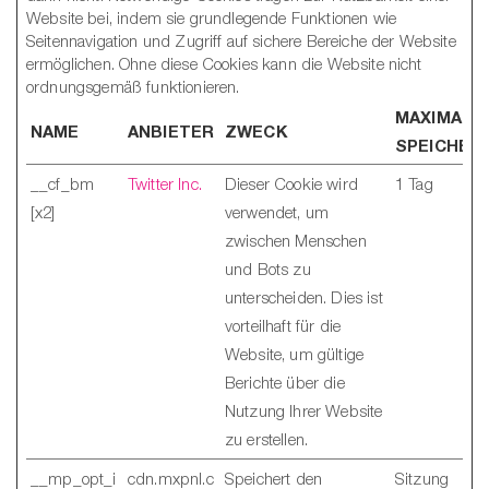
Website bei, indem sie grundlegende Funktionen wie
Seitennavigation und Zugriff auf sichere Bereiche der Website
ermöglichen. Ohne diese Cookies kann die Website nicht
ordnungsgemäß funktionieren.
MAXIMALE
NAME
ANBIETER
ZWECK
SPEICHER
__cf_bm
Twitter Inc.
Dieser Cookie wird
1 Tag
[x2]
verwendet, um
zwischen Menschen
und Bots zu
unterscheiden. Dies ist
vorteilhaft für die
Website, um gültige
Berichte über die
Nutzung Ihrer Website
zu erstellen.
__mp_opt_i
cdn.mxpnl.c
Speichert den
Sitzung