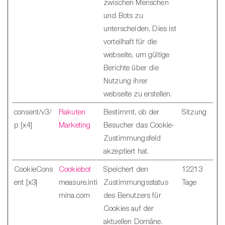
zwischen Menschen
und Bots zu
unterscheiden. Dies ist
vorteilhaft für die
webseite, um gültige
Berichte über die
Nutzung ihrer
webseite zu erstellen.
consent/v3/
Rakuten
Bestimmt, ob der
Sitzung
p [x4]
Marketing
Besucher das Cookie-
Zustimmungsfeld
akzeptiert hat.
CookieCons
Cookiebot
Speichert den
12213
ent [x3]
measure.inti
Zustimmungsstatus
Tage
mina.com
des Benutzers für
Cookies auf der
aktuellen Domäne.