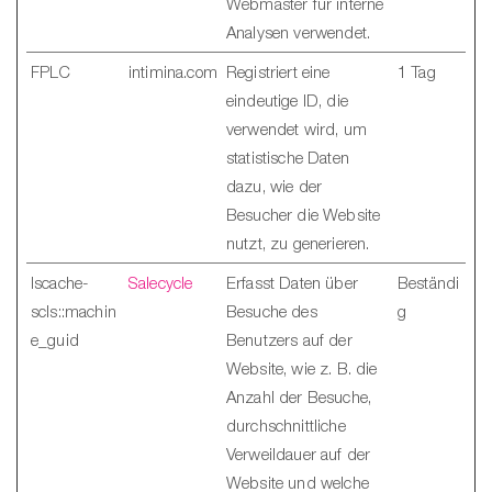
Webmaster für interne
Analysen verwendet.
FPLC
intimina.com
Registriert eine
1 Tag
eindeutige ID, die
verwendet wird, um
statistische Daten
dazu, wie der
Besucher die Website
nutzt, zu generieren.
lscache-
Salecycle
Erfasst Daten über
Beständi
scls::machin
Besuche des
g
e_guid
Benutzers auf der
Website, wie z. B. die
Anzahl der Besuche,
durchschnittliche
Verweildauer auf der
Website und welche