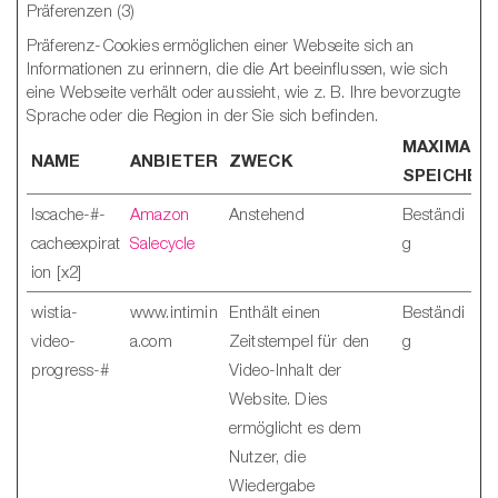
Präferenzen (3)
Präferenz-Cookies ermöglichen einer Webseite sich an
Informationen zu erinnern, die die Art beeinflussen, wie sich
eine Webseite verhält oder aussieht, wie z. B. Ihre bevorzugte
Sprache oder die Region in der Sie sich befinden.
MAXIMALE
NAME
ANBIETER
ZWECK
SPEICHER
lscache-#-
Amazon
Anstehend
Beständi
cacheexpirat
Salecycle
g
ion [x2]
wistia-
www.intimin
Enthält einen
Beständi
video-
a.com
Zeitstempel für den
g
progress-#
Video-Inhalt der
Website. Dies
ermöglicht es dem
Nutzer, die
Wiedergabe