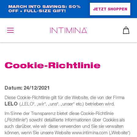
Direkt
MARCH INTO SAVINGS: 50%
JETZT SHOPPEN
OFF + FULL-SIZE GIFT!
zum
Inhalt
heiben
Cookie-Richtlinie
up™ 2
ssen
Datum: 24/12/2021
sen
äsche
Diese Cookie-Richtlinie gilt für die Website, die von der Firma
LELO
(„LELO“, „wir“, „uns“, „unser“ etc.) betrieben wird.
Im Sinne der Transparenz bietet diese Cookie-Richtlinie
che
iner
(„Richtlinie“) sowohl detaillierte Informationen über Cookies als
auch darüber, wie wir diese verwenden und Sie sie verwalten
können, wenn Sie unsere Website www.intimina.com („Website“)