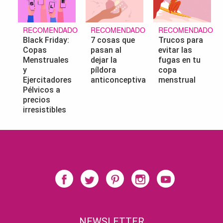
RECOMENDADO
RECOMENDADO
RECOMENDADO
Black Friday:
7 cosas que
Trucos para
Copas
pasan al
evitar las
Menstruales
dejar la
fugas en tu
y
píldora
copa
Ejercitadores
anticonceptiva
menstrual
Pélvicos a
precios
irresistibles
NEWSLETTER