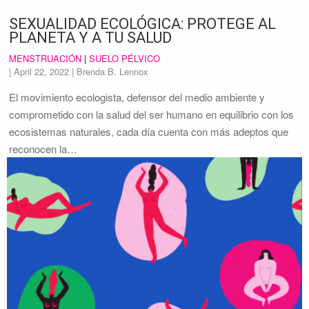
SEXUALIDAD ECOLÓGICA: PROTEGE AL
PLANETA Y A TU SALUD
MENSTRUACIÓN
|
SUELO PÉLVICO
|
April 22, 2022
| Brenda B. Lennox
El movimiento ecologista, defensor del medio ambiente y
comprometido con la salud del ser humano en equilibrio con los
ecosistemas naturales, cada día cuenta con más adeptos que
reconocen la…