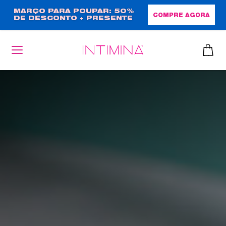
Passar
MARÇO PARA POUPAR: 50%
COMPRE AGORA
DE DESCONTO + PRESENTE
para
EM TAMANHO NORMAL!
o
conteúdo
principal