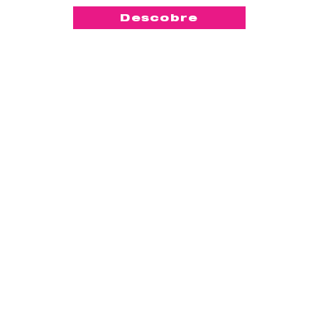
Descobre
-50%
™
KegelSmart
2