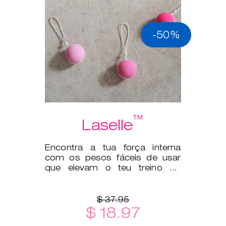
-50%
™
Laselle
Encontra a tua força interna
com os pesos fáceis de usar
que elevam o teu treino do
pavimento pélvico a outro
patamar.
$ 37.95
$ 18.97