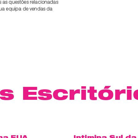
s as questões relacionadas
 tua equipa de vendas da
 Escritóri
ina EUA
Intimina Sul da