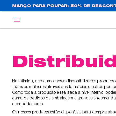
Passar
MARÇO PARA POUPAR: 50% DE DESCONT
para
o
English
Deutsch
conteúdo
principal
Distribui
Na Intimina, dedicamo-nos a disponibilizar os produtos 
todas as mulheres através das farmácias e outros pont
Como toda a produção é realizada a nível interno, pod
gama de pedidos de embalagem e grandes encomendas
atempadamente.
Os nossos produtos estão disponíveis para compra atrav