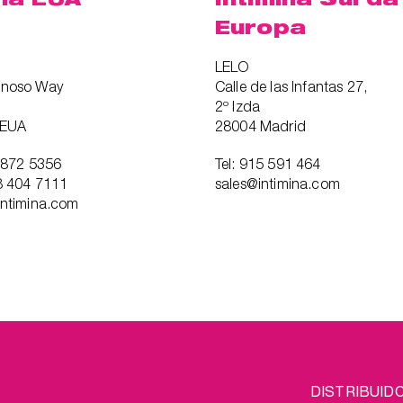
Europa
LELO
anoso Way
Calle de las Infantas 27,
2º Izda
 EUA
28004 Madrid
7 872 5356
Tel: 915 591 464
8 404 7111
sales@intimina.com
intimina.com
FOOTER
L
DISTRIBUID