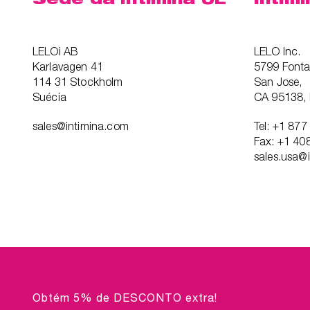
LELOi AB
LELO Inc.
Karlavagen 41
5799 Font
114 31 Stockholm
San Jose,
Suécia
CA 95138,
sales@intimina.com
Tel: +1 87
Fax: +1 40
sales.usa@
Obtém 5% de DESCONTO extra!