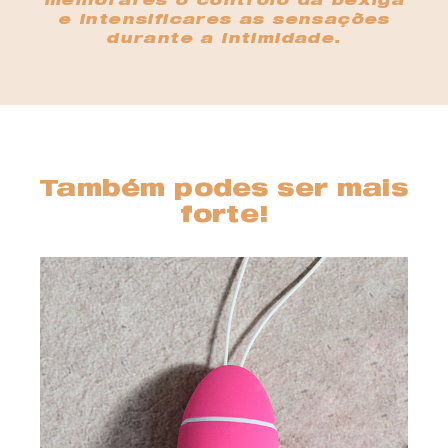
melhorares o controlo da bexiga
e intensificares as sensações
durante a intimidade.
Também podes ser mais
forte!