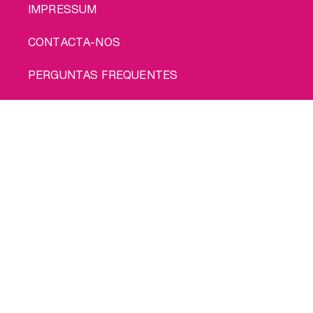
IMPRESSUM
CONTACTA-NOS
PERGUNTAS FREQUENTES
STORE LOCATOR
Compra-me
POLÍTICA DE PRIVACIDADE
POLÍTICA DE COOKIES
TERMOS DE UTILIZAÇÃO
ENVIO
© 2026 INTIMINA Todos os direitos reservados