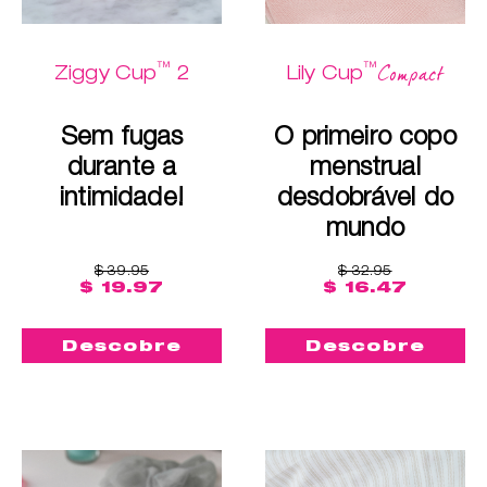
™
™
Compact
Ziggy Cup
2
Lily Cup
Sem fugas
O primeiro copo
durante a
menstrual
intimidade!
desdobrável do
mundo
$ 39.95
$ 32.95
$ 19.97
$ 16.47
Descobre
Descobre