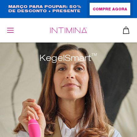
Passar
MARÇO PARA POUPAR: 50%
COMPRE AGORA
DE DESCONTO + PRESENTE
para
EM TAMANHO NORMAL!
o
conteúdo
principal
™
KegelSmart