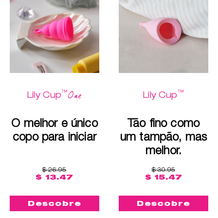
™
™
One
Lily Cup
Lily Cup
O melhor e único
Tão fino como
copo para iniciar
um tampão, mas
melhor.
$ 26.95
$ 30.95
$ 13.47
$ 15.47
Descobre
Descobre