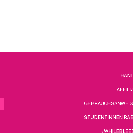
Gebrauch und reinige deine
eb
Tassen diskret mit dem
dem
hel
Sterilisator – ganz gleich, wo du
G
gerade bist.
ches
fü
Zusätzlicher Produktpaket-
r,
Bonus: kostenloser Versand!
Kr
-
d!
sc
B
FOOTER
L
HÄN
MENU
AFFILI
GEBRAUCHSANWEI
STUDENTINNEN RA
#WHILEBLEE