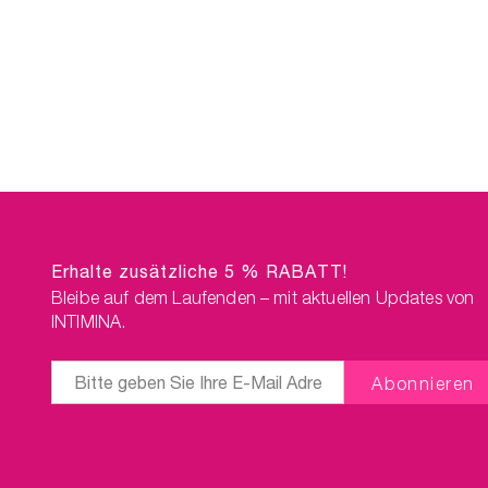
Gewichtskombination mit
Laselle™ oder trainiere mit 
geführten Programm von
KegelSmart™. Das Hygienis
Reinigungsspray sorgt dafü
dass alles sauber bleibt!
Zusätzlicher Produktpaket
Bonus: kostenloser Versan
Erhalte zusätzliche 5 % RABATT!
Bleibe auf dem Laufenden – mit aktuellen Updates von
INTIMINA.