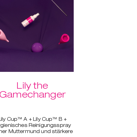
Lily the
Gamechanger
Lily Cup™ A + Lily Cup™ B +
gienisches Reinigungsspray
her Muttermund und stärkere