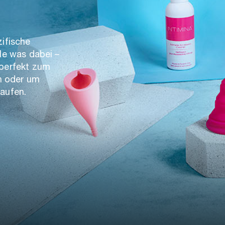
zifische
lle was dabei –
 perfekt zum
n oder um
kaufen.