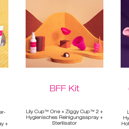
d!
BFF Kit
Lily Cup™ One + Ziggy Cup™ 2 +
er-
Hygienisches Reinigungsspray +
Hy
Sterilisator
ay +
Ho
Falls du und deine Freundin,