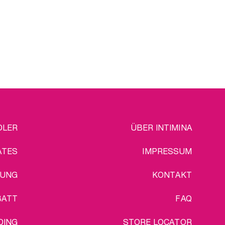
Beckenbodentrainer sind
enfalls dazu da, dir dabei zu
fen – wähle dein bevorzugtes
ewicht aus und verwende es
r ein schnelles Training, wann
immer du rasch etwas für
aftaufbau und Festigung tun
möchtest. Das Gleitgel für
Frauen ist ein Garant für
hmerzloses, unkompliziertes
und sanftes Einführen!
itte wähle im Folgenden dein
bevorzugtes Laselle™-
EGAL
DLER
ÜBER INTIMINA
Vaginalgewicht aus.
ATES
IMPRESSUM
SUNG
KONTAKT
BATT
FAQ
DING
STORE LOCATOR