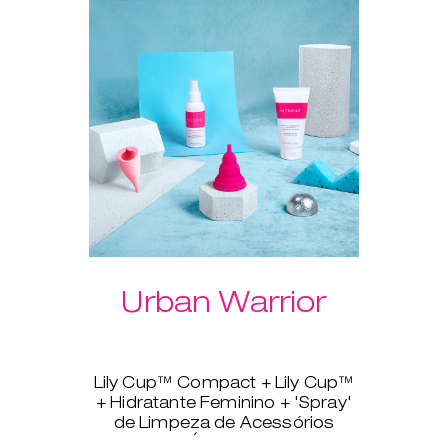
manter a lubrificação.
Vantagem extra do conjunto:
portes grátis!
Urban Warrior
Lily Cup™ Compact + Lily Cup™
+ Hidratante Feminino + 'Spray'
de Limpeza de Acessórios
Íntimos