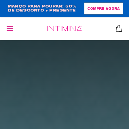
Passar
MARÇO PARA POUPAR: 50%
COMPRE AGORA
DE DESCONTO + PRESENTE
para
EM TAMANHO NORMAL!
o
conteúdo
principal