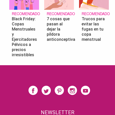
RECOMENDADO
RECOMENDADO
RECOMENDADO
Black Friday:
7 cosas que
Trucos para
Copas
pasan al
evitar las
Menstruales
dejar la
fugas en tu
y
píldora
copa
Ejercitadores
anticonceptiva
menstrual
Pélvicos a
precios
irresistibles
NEWSLETTER