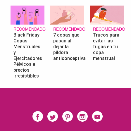
RECOMENDADO
RECOMENDADO
RECOMENDADO
Black Friday:
7 cosas que
Trucos para
Copas
pasan al
evitar las
Menstruales
dejar la
fugas en tu
y
píldora
copa
Ejercitadores
anticonceptiva
menstrual
Pélvicos a
precios
irresistibles