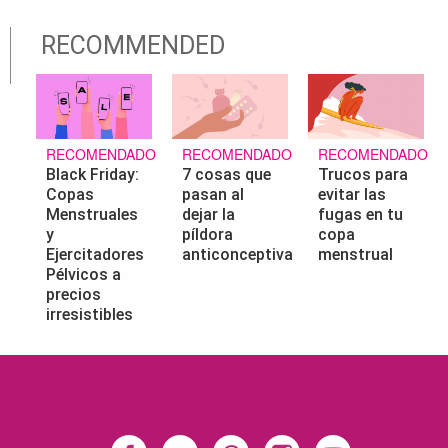
RECOMMENDED
RECOMENDADO
RECOMENDADO
RECOMENDADO
Black Friday:
7 cosas que
Trucos para
Copas
pasan al
evitar las
Menstruales
dejar la
fugas en tu
y
píldora
copa
Ejercitadores
anticonceptiva
menstrual
Pélvicos a
precios
irresistibles