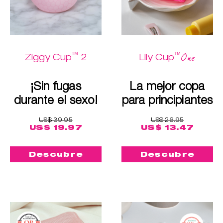
™
™
One
Ziggy Cup
2
Lily Cup
¡Sin fugas
La mejor copa
durante el sexo!
para principiantes
US$ 39.95
US$ 26.95
US$ 19.97
US$ 13.47
Descubre
Descubre