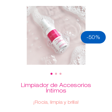
-50%
Limpiador de Accesorios
Íntimos
¡Rocía, limpia y brilla!