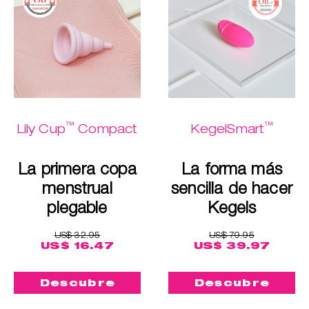
™
™
Lily Cup
Compact
KegelSmart
La primera copa
La forma más
menstrual
sencilla de hacer
plegable
Kegels
US$ 32.95
US$ 79.95
US$ 16.47
US$ 39.97
Descubre
Descubre