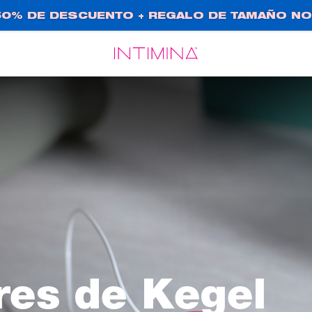
0% DE DESCUENTO + REGALO DE TAMAÑO NO
Español
Français
res de Kegel