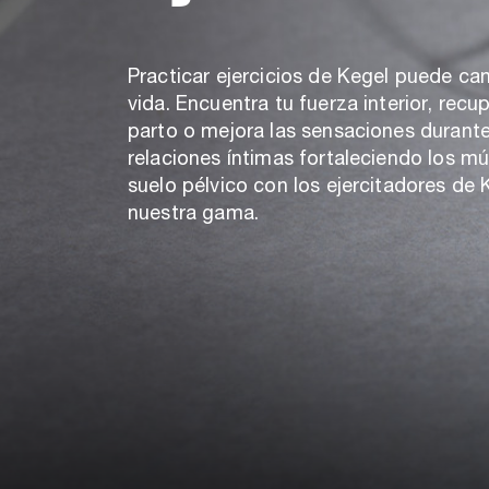
Practicar ejercicios de Kegel puede ca
vida. Encuentra tu fuerza interior, recup
parto o mejora las sensaciones durante
relaciones íntimas fortaleciendo los mú
suelo pélvico con los ejercitadores de 
nuestra gama.