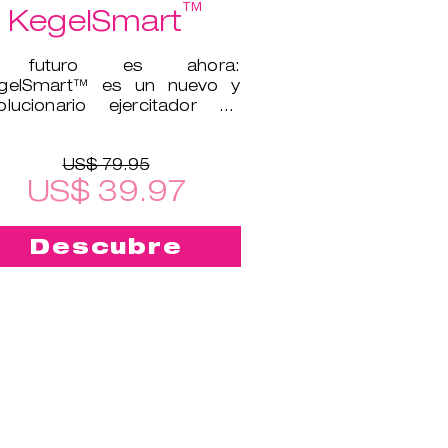
™
KegelSmart
 futuro es ahora:
egelSmart™ es un nuevo y
olucionario ejercitador de
lo pélvico!
US$ 79.95
US$ 39.97
Descubre