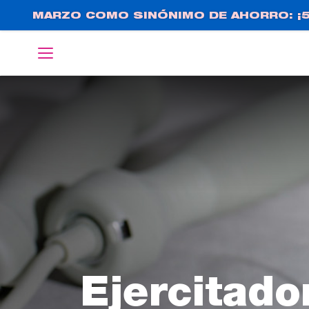
Pasar
MARZO COMO SINÓNIMO DE AHORRO: ¡5
al
contenido
English
Deutsch
principal
Ejercitado