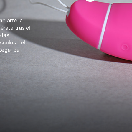
mbiarte la
érate tras el
 las
sculos del
Kegel de