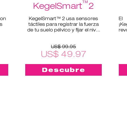
™
KegelSmart
2
con
KegelSmart™ 2 usa sensores
El
os
táctiles para registrar la fuerza
¡K
de tu suelo pélvico y fijar el nivel
rev
de ejercicio.
sue
US$ 99.95
US$ 49.97
Descubre