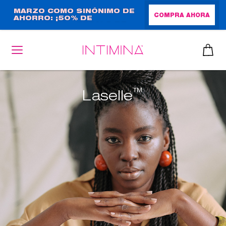
Pasar
MARZO COMO SINÓNIMO DE
COMPRA AHORA
AHORRO: ¡50% DE
al
DESCUENTO + REGALO DE
contenido
TAMAÑO NORMAL!
principal
™
Laselle