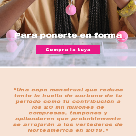
Para ponerte en forma
Compra la tuya
"Una copa menstrual que reduce
tanto la huella de carbono de tu
periodo como tu contribución a
los 20 mil millones de
compresas, tampones y
aplicadores que probablemente
se arrojarán a los vertederos de
Norteamérica en 2019."