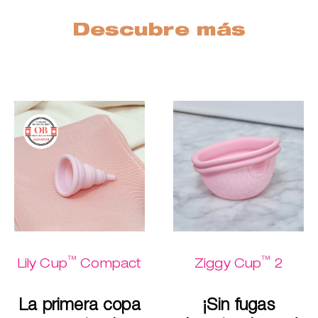
Descubre más
™
™
Lily Cup
Compact
Ziggy Cup
2
La primera copa
¡Sin fugas