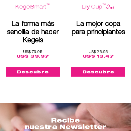
™
™
One
KegelSmart
Lily Cup
La forma más
La mejor copa
sencilla de hacer
para principiantes
Kegels
US$ 79.95
US$ 26.95
US$ 39.97
US$ 13.47
Descubre
Descubre
Recibe
nuestra Newsletter