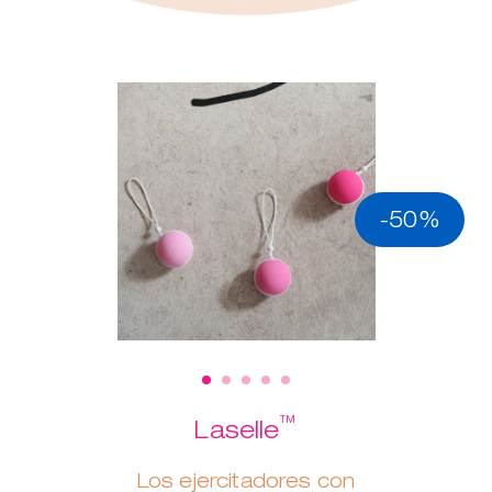
-50%
™
Laselle
Los ejercitadores con