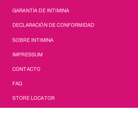
GARANTÍA DE INTIMINA
DECLARACIÓN DE CONFORMIDAD
LEGAL
SOBRE INTIMINA
IMPRESSUM
CONTACTO
FAQ
STORE LOCATOR
POLÍTICA DE PRIVACIDAD
Cómprame
POLÍTICA DE COOKIES