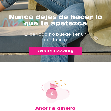
Nunca dejes de hacer lo
que te apetezca
El periodo no puede ser un
obstáculo
#WhileBleeding
Ahorra dinero