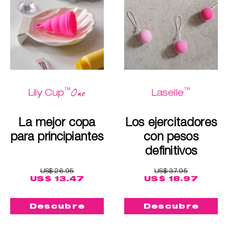
™
™
One
Lily Cup
Laselle
La mejor copa
Los ejercitadores
para principiantes
con pesos
definitivos
US$ 26.95
US$ 37.95
US$ 13.47
US$ 18.97
Descubre
Descubre