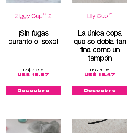
™
™
Ziggy Cup
2
Lily Cup
¡Sin fugas
La única copa
durante el sexo!
que se dobla tan
fina como un
tampón
US$ 39.95
US$ 30.95
US$ 19.97
US$ 15.47
Descubre
Descubre