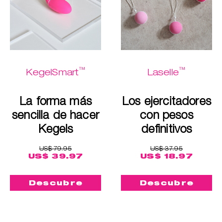
™
™
KegelSmart
Laselle
La forma más
Los ejercitadores
sencilla de hacer
con pesos
Kegels
definitivos
US$ 79.95
US$ 37.95
US$ 39.97
US$ 18.97
Descubre
Descubre