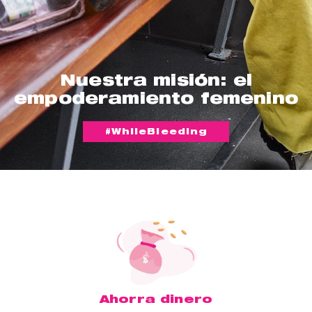
Nuestra misión: el
empoderamiento femenino
#WhileBleeding
Ahorra dinero