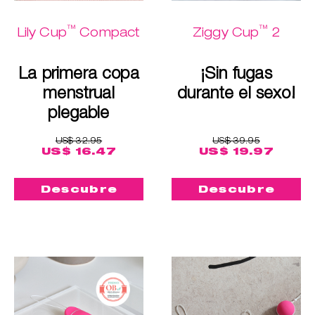
™
™
Lily Cup
Compact
Ziggy Cup
2
La primera copa
¡Sin fugas
menstrual
durante el sexo!
plegable
US$ 32.95
US$ 39.95
US$ 16.47
US$ 19.97
Descubre
Descubre