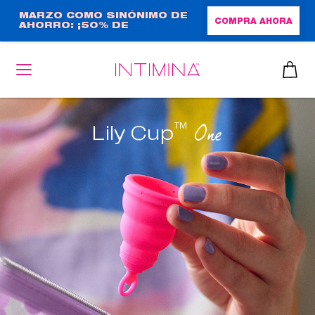
Pasar
MARZO COMO SINÓNIMO DE
COMPRA AHORA
AHORRO: ¡50% DE
al
DESCUENTO + REGALO DE
contenido
TAMAÑO NORMAL!
principal
™
One
Lily Cup