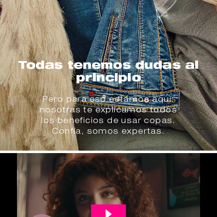
Todas tenemos dudas al
principio
Pero para eso estamos aquí:
nosotras te explicamos todos
los beneficios de usar copas.
Confía, somos expertas.