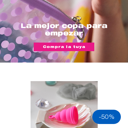
La mejor copa para
empezar
Compra la tuya
-50%