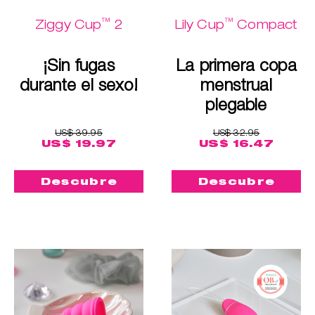
™
™
Ziggy Cup
2
Lily Cup
Compact
¡Sin fugas
La primera copa
durante el sexo!
menstrual
plegable
US$ 39.95
US$ 32.95
US$ 19.97
US$ 16.47
Descubre
Descubre