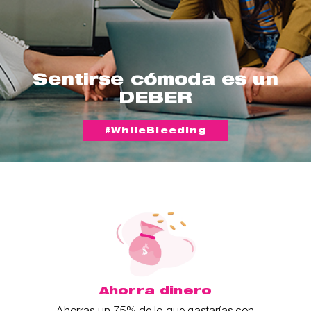
Sentirse cómoda es un
DEBER
#WhileBleeding
Ahorra dinero
Ahorras un 75% de lo que gastarías con