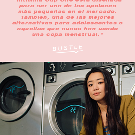
"Intimina Cup One está diseñada
para ser una de las opciones
más pequeñas en el mercado.
También, una de las mejores
alternativas para adolescentes o
aquellas que nunca han usado
una copa menstrual."