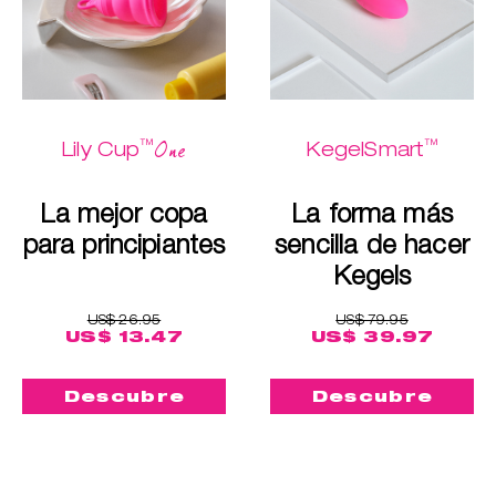
™
™
One
Lily Cup
KegelSmart
La mejor copa
La forma más
para principiantes
sencilla de hacer
Kegels
US$ 26.95
US$ 79.95
US$ 13.47
US$ 39.97
Descubre
Descubre