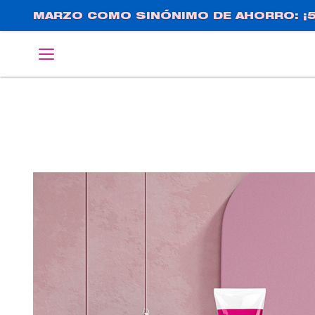
Pasar
MARZO COMO SINÓNIMO DE AHORRO: ¡5
al
contenido
English
Deutsch
principal