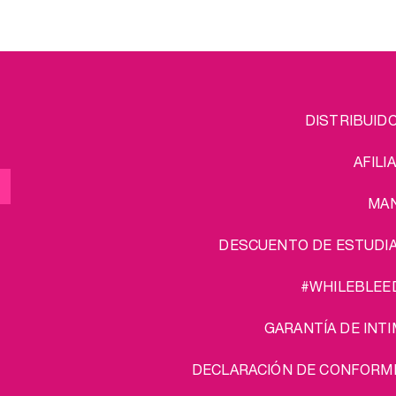
emás del Esterilizador de
pack: ¡envío gratui
as menstruales para
piarlas fuera de casa.
el pack tiene una ventaja
tra: ¡envío gratuito!
FOOTER
L
DISTRIBUID
MENU
AFILI
MA
DESCUENTO DE ESTUDI
#WHILEBLEE
GARANTÍA DE INTI
DECLARACIÓN DE CONFORM