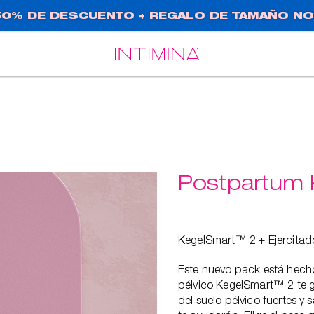
0% DE DESCUENTO + REGALO DE TAMAÑO NO
Español
Français
Postpartum 
KegelSmart™ 2 + Ejercitado
Este nuevo pack está hecho
pélvico KegelSmart™ 2 te g
del suelo pélvico fuertes y