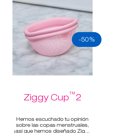
-50%
™
Ziggy Cup
2
Hemos escuchado tu opinión
sobre las copas menstruales,
¡así que hemos diseñado Ziggy