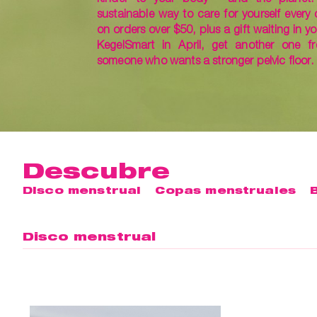
sustainable way to care for yourself every 
on orders over $50, plus a gift waiting in yo
KegelSmart in April, get another one fr
someone who wants a stronger pelvic floor.
Descubre
Disco menstrual
Copas menstruales
Disco menstrual