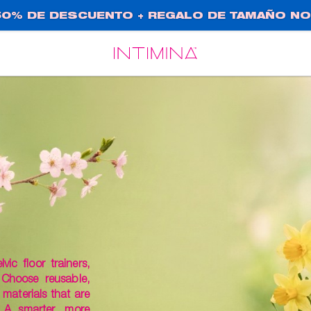
0% DE DESCUENTO + REGALO DE TAMAÑO NO
Español
Français
ic floor trainers,
 Choose reusable,
materials that are
 A smarter, more