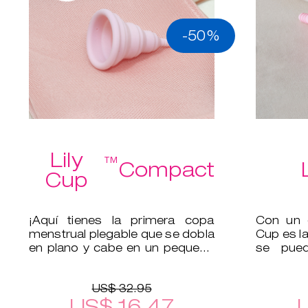
-50%
Lily
™
Compact
Cup
¡Aquí tienes la primera copa
Con un d
menstrual plegable que se dobla
Cup es la
en plano y cabe en un pequeño
se pued
estuche protector!
tampón.
US$ 32.95
US$ 16.47