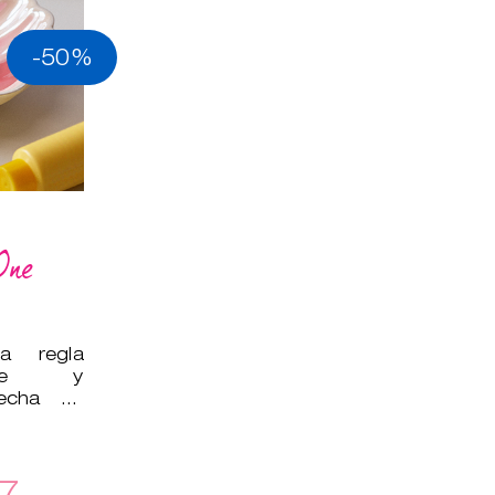
-50%
One
a regla
uave y
hecha de
lo que es
7