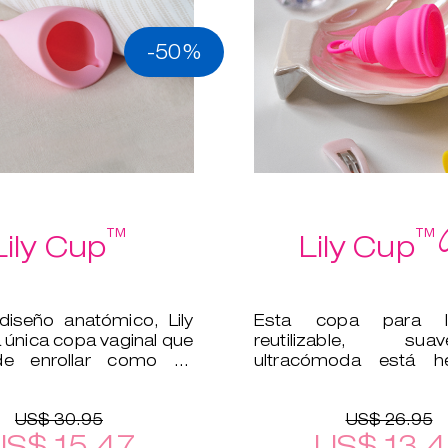
-50%
™
™
Lily Cup
Lily Cup
iseño anatómico, Lily
Esta copa para l
 única copa vaginal que
reutilizable, s
e enrollar como un
ultracómoda está 
silicona médica, por 
segura para tu cu
US$ 30.95
US$ 26.95
US$ 15.47
US$ 13.4