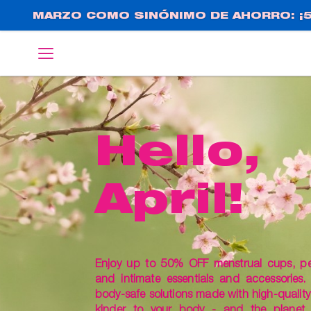
Pasar
MARZO COMO SINÓNIMO DE AHORRO: ¡5
al
contenido
English
Deutsch
principal
Hello,
April!
Enjoy up to 50% OFF menstrual cups, pelv
and intimate essentials and accessories.
body-safe solutions made with high-quality 
kinder to your body - and the planet.