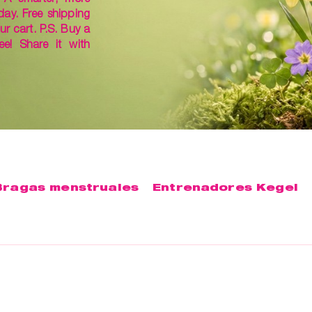
day. Free shipping
ur cart. P.S. Buy a
ee! Share it with
Bragas menstruales
Entrenadores Kegel