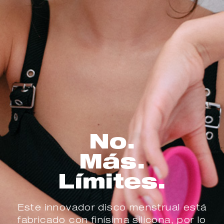
No.
Más.
Límites.
Este innovador disco menstrual está
fabricado con finísima silicona, por lo