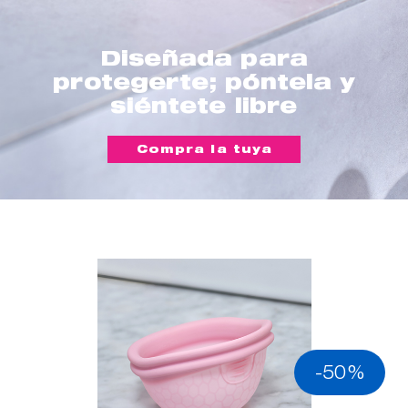
Diseñada para
protegerte; póntela y
siéntete libre
Compra la tuya
-50%