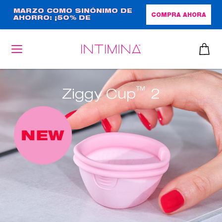
Pasar
MARZO COMO SINÓNIMO DE
COMPRA AHORA
AHORRO: ¡50% DE
al
DESCUENTO + REGALO DE
contenido
TAMAÑO NORMAL!
principal
™
Ziggy Cup
2