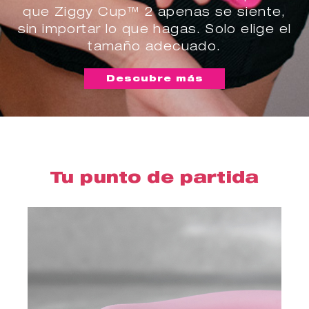
que Ziggy Cup™ 2 apenas se siente,
sin importar lo que hagas. Solo elige el
tamaño adecuado.
Descubre más
Tu punto de partida