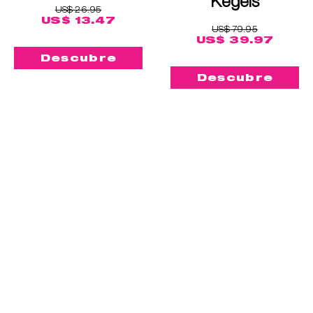
Kegels
US$ 26.95
US$ 13.47
US$ 79.95
US$ 39.97
Descubre
Descubre
Cómprame
™
™
Lily Cup
Compact
Laselle