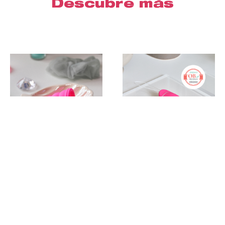
Descubre más
Cómprame
™
™
One
Lily Cup
KegelSmart
La mejor copa
La forma más
para principiantes
sencilla de hacer