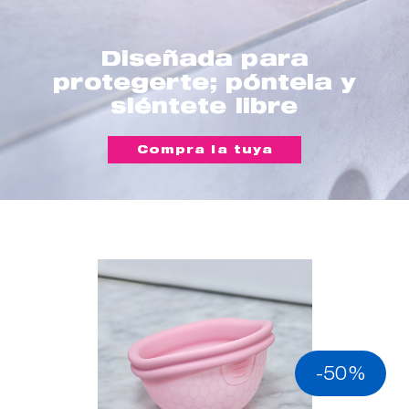
Diseñada para
protegerte; póntela y
siéntete libre
Compra la tuya
-50%