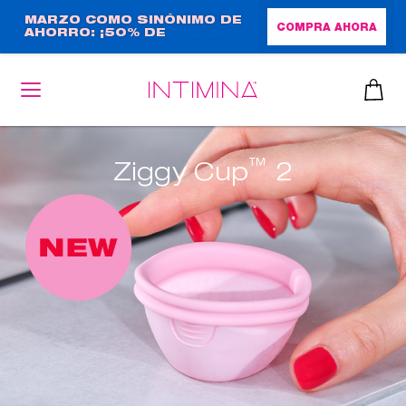
Pasar
MARZO COMO SINÓNIMO DE
COMPRA AHORA
AHORRO: ¡50% DE
al
DESCUENTO + REGALO DE
contenido
TAMAÑO NORMAL!
principal
™
Ziggy Cup
2