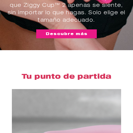
que Ziggy Cup™ 2 apenas se siente,
sin importar lo que hagas. Solo elige el
tamaño adecuado.
Descubre más
Tu punto de partida