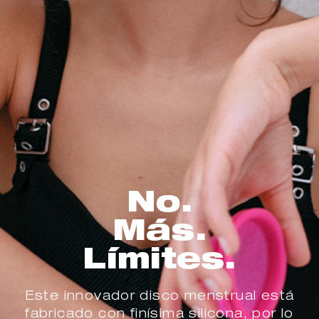
No.
Más.
Límites.
Este innovador disco menstrual está
fabricado con finísima silicona, por lo