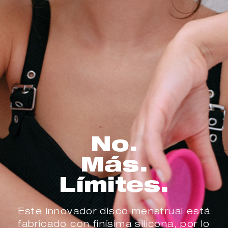
No.
Más.
Límites.
Este innovador disco menstrual está
fabricado con finísima silicona, por lo