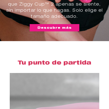
que Ziggy Cup™ 2 apenas se siente,
sin importar lo que hagas. Solo elige el
tamaño adecuado.
Descubre más
Tu punto de partida