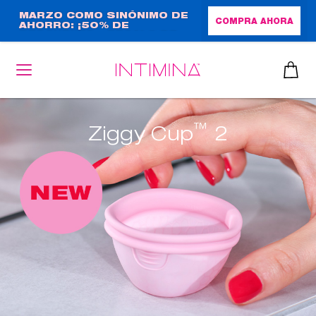
Pasar
MARZO COMO SINÓNIMO DE
COMPRA AHORA
AHORRO: ¡50% DE
al
DESCUENTO + REGALO DE
contenido
TAMAÑO NORMAL!
principal
™
Ziggy Cup
2