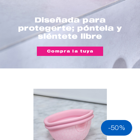
Diseñada para
protegerte; póntela y
siéntete libre
Compra la tuya
-50%