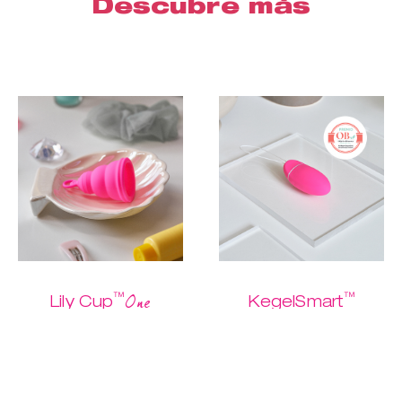
Descubre más
™
™
One
Lily Cup
KegelSmart
Cómprame
La mejor copa
La forma más
para principiantes
sencilla de hacer