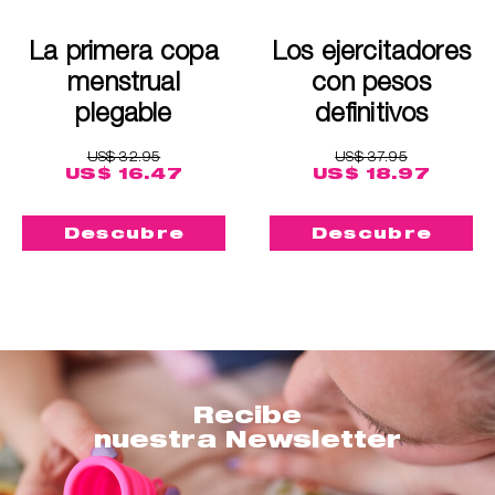
La primera copa
Los ejercitadores
menstrual
con pesos
plegable
definitivos
US$ 32.95
US$ 37.95
US$ 16.47
US$ 18.97
Descubre
Descubre
Recibe
nuestra Newsletter