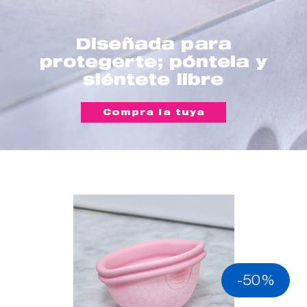
Diseñada para
protegerte; póntela y
siéntete libre
Compra la tuya
-50%