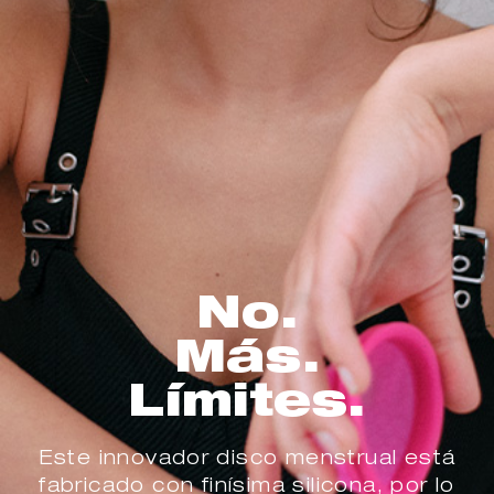
No.
Más.
Límites.
Este innovador disco menstrual está
fabricado con finísima silicona, por lo