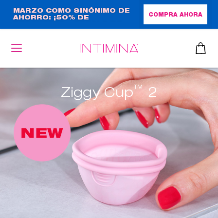
Pasar
MARZO COMO SINÓNIMO DE
COMPRA AHORA
AHORRO: ¡50% DE
al
DESCUENTO + REGALO DE
contenido
TAMAÑO NORMAL!
principal
™
Ziggy Cup
2