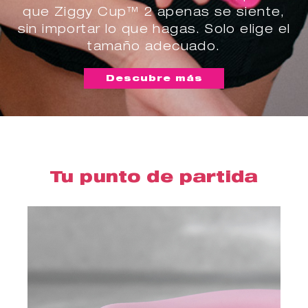
que Ziggy Cup™ 2 apenas se siente,
sin importar lo que hagas. Solo elige el
tamaño adecuado.
Descubre más
Tu punto de partida