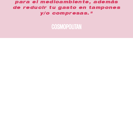
para el medioambiente, además
de reducir tu gasto en tampones
y/o compresas."
Cómprame