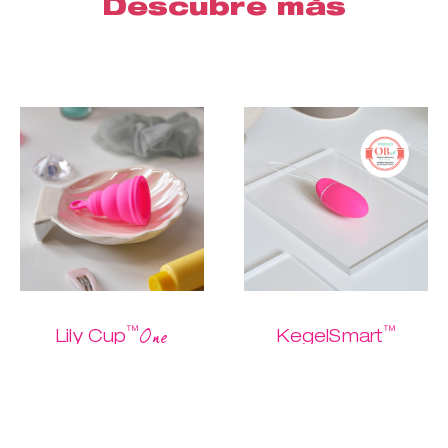
Descubre más
™
™
One
Lily Cup
KegelSmart
Cómprame
La mejor copa
La forma más
para principiantes
sencilla de hacer