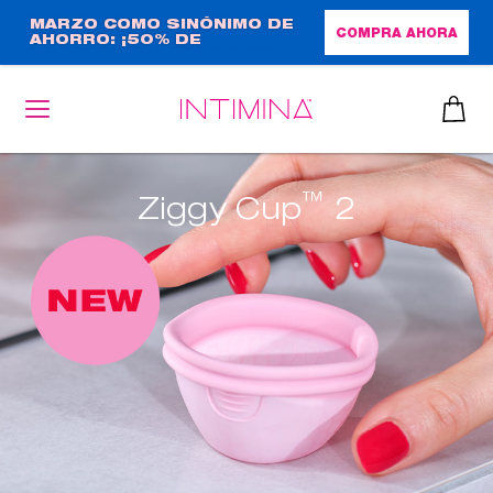
Pasar
MARZO COMO SINÓNIMO DE
COMPRA AHORA
AHORRO: ¡50% DE
al
DESCUENTO + REGALO DE
contenido
TAMAÑO NORMAL!
principal
™
Ziggy Cup
2