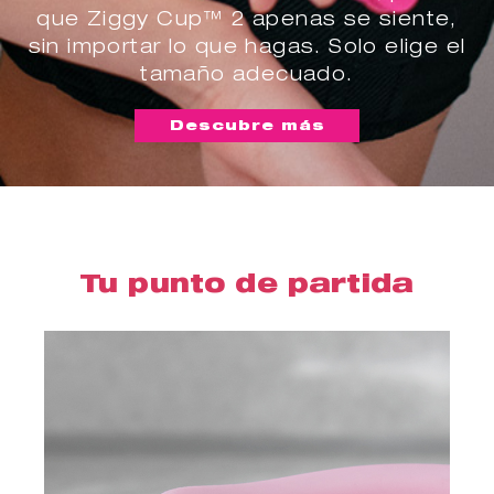
que Ziggy Cup™ 2 apenas se siente,
sin importar lo que hagas. Solo elige el
tamaño adecuado.
Descubre más
Tu punto de partida