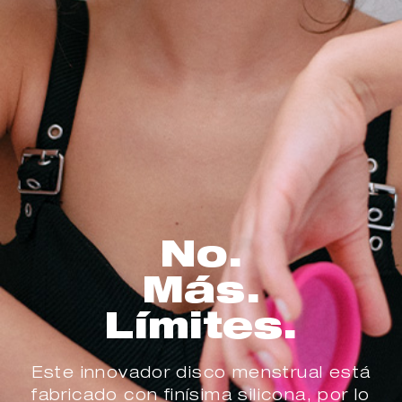
No.
Más.
Límites.
Este innovador disco menstrual está
fabricado con finísima silicona, por lo