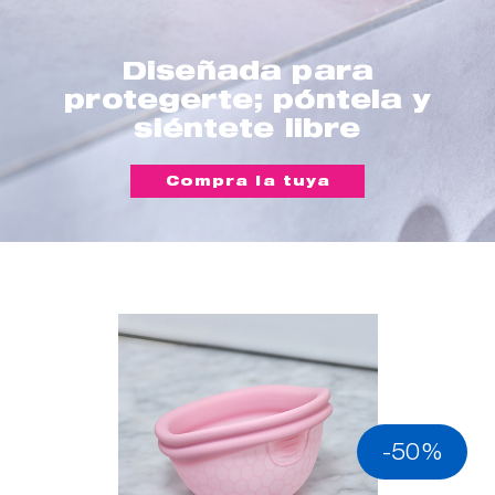
Diseñada para
protegerte; póntela y
siéntete libre
Compra la tuya
-50%