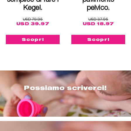
Kegel.
pelvico.
USD 79.95
USD 37.95
USD 39.97
USD 18.97
Scopri
Scopri
Possiamo scriverci!