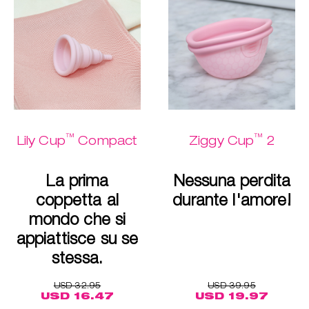
™
™
Lily Cup
Compact
Ziggy Cup
2
La prima
Nessuna perdita
coppetta al
durante l'amore!
mondo che si
appiattisce su se
stessa.
USD 32.95
USD 39.95
USD 16.47
USD 19.97