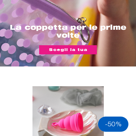
La coppetta per le prime
volte
Scegli la tua
-50%