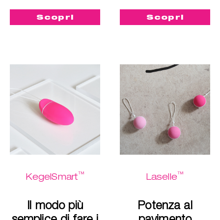
Scopri
Scopri
™
™
KegelSmart
Laselle
Il modo più
Potenza al
semplice di fare i
pavimento