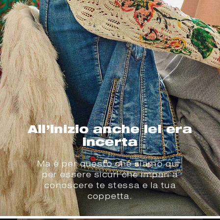
All’inizio anche lei era
incerta
Ma è per questo che siamo qui,
per essere sicuri che impari a
conoscere te stessa e la tua
coppetta.