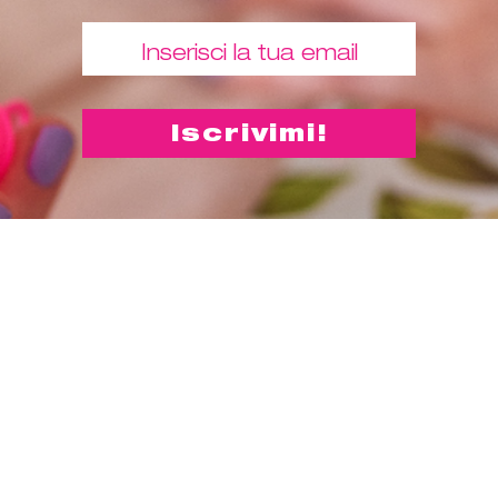
Comprami
"Una coppetta mestruale ti
permette di affrontare la
giornata senza dover pensare a
quanti assorbenti portare con
te. Inoltre, Lily Cup ti aiuta a
ridurre l’impatto ambientale e i
costi legati all’uso degli
assorbenti."