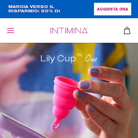
Salta
MARCIA VERSO IL
ACQUISTA ORA
RISPARMIO: 50% DI
al
SCONTO + OMAGGIO IN
contenuto
FORMATO COMPLETO!!
principale
™
One
Lily Cup