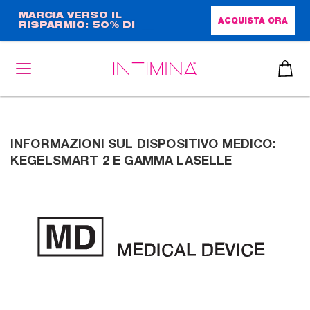
Salta
MARCIA VERSO IL
ACQUISTA ORA
RISPARMIO: 50% DI
al
SCONTO + OMAGGIO IN
contenuto
FORMATO COMPLETO!!
principale
INFORMAZIONI SUL DISPOSITIVO MEDICO:
KEGELSMART 2 E GAMMA LASELLE