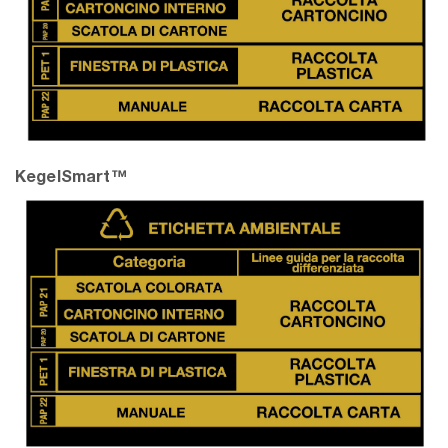
KegelSmart™