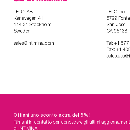
LELOi AB
LELO Inc.
Karlavagen 41
5799 Font
114 31 Stockholm
San Jose,
Sweden
CA 95138,
sales@intimina.com
Tel: +1 87
Fax: +1 40
sales.usa@
Ottieni uno sconto extra del 5%!
Rimani in contatto per conoscere gli ultimi aggiornament
di INTIMINA.