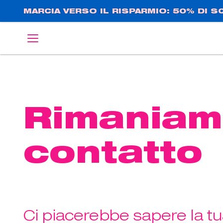
Salta
MARCIA VERSO IL RISPARMIO: 50% DI 
al
contenuto
English
Deutsch
principale
Rimaniam
contatto
Ci piacerebbe sapere la tu