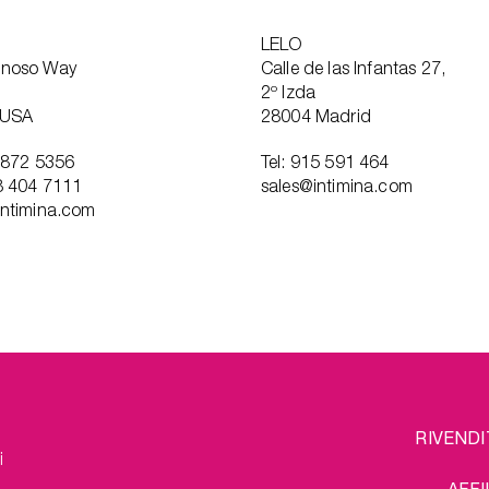
LELO
anoso Way
Calle de las Infantas 27,
2º Izda
 USA
28004 Madrid
7 872 5356
Tel: 915 591 464
8 404 7111
sales@intimina.com
intimina.com
FOOTER
L
RIVENDI
MENU
i
AFFI