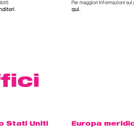
dotti
Per maggiori informazioni sul 
nditori
.
qui.
fici
o Stati Uniti
Europa meridi