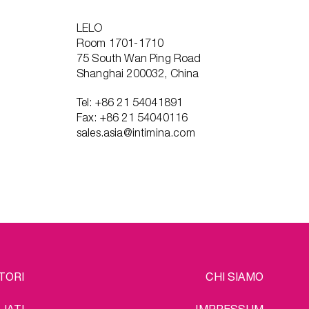
LELO
Room 1701-1710
75 South Wan Ping Road
Shanghai 200032, China
Tel: +86 21 54041891
Fax: +86 21 54040116
sales.asia@intimina.com
EGAL
TORI
CHI SIAMO
LIATI
IMPRESSUM