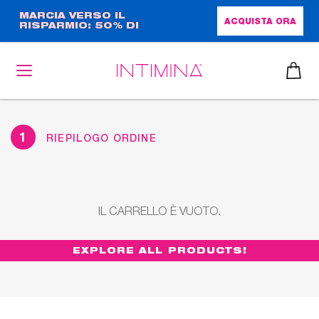
Salta
MARCIA VERSO IL
ACQUISTA ORA
RISPARMIO: 50% DI
al
SCONTO + OMAGGIO IN
contenuto
FORMATO COMPLETO!!
principale
1
RIEPILOGO ORDINE
IL CARRELLO È VUOTO.
EXPLORE ALL PRODUCTS!