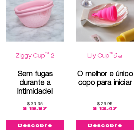
™
™
One
Ziggy Cup
2
Lily Cup
Sem fugas
O melhor e único
durante a
copo para iniciar
intimidade!
$ 39.95
$ 26.95
$ 19.97
$ 13.47
Descobre
Descobre