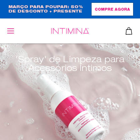
Passar
MARÇO PARA POUPAR: 50%
COMPRE AGORA
DE DESCONTO + PRESENTE
para
EM TAMANHO NORMAL!
o
conteúdo
principal
'Spray' de Limpeza para
Acessórios Íntimos