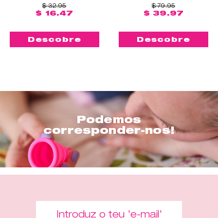
$ 32.95
$ 79.95
$ 16.47
$ 39.97
Descobre
Descobre
Podemos
corresponder-nos!