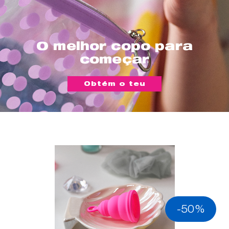
O melhor copo para
começar
Obtém o teu
-50%