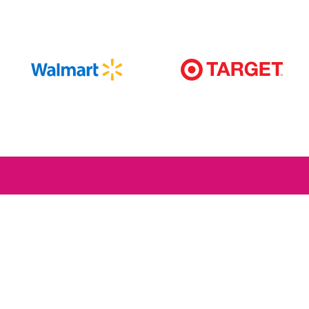
Obtém 5% de DESCONTO extra!
Compra-me
Fica atento às últimas atualizações da INTIMINA.