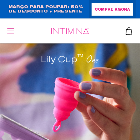
Passar
MARÇO PARA POUPAR: 50%
COMPRE AGORA
DE DESCONTO + PRESENTE
para
EM TAMANHO NORMAL!
o
conteúdo
principal
™
One
Lily Cup