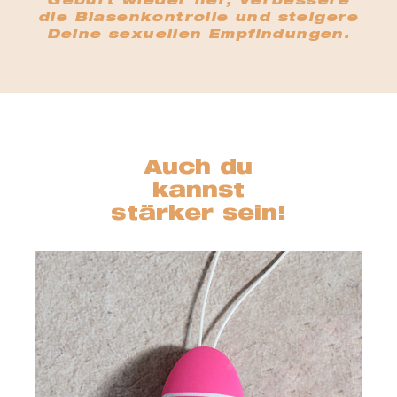
Geburt wieder her, verbessere
die Blasenkontrolle und steigere
Deine sexuellen Empfindungen.
ger
Auch du
kannst
stärker sein!