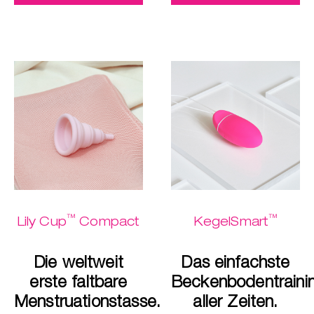
™
™
Lily Cup
Compact
KegelSmart
Die weltweit
Das einfachste
erste faltbare
Beckenbodentraini
Menstruationstasse.
aller Zeiten.