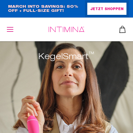
Direkt
MARCH INTO SAVINGS: 50%
JETZT SHOPPEN
OFF + FULL-SIZE GIFT!
zum
Inhalt
™
KegelSmart
heiben
up™ 2
ssen
sen
äsche
che
iner