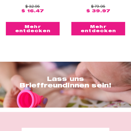
$ 32.95
$ 79.95
$ 16.47
$ 39.97
Mehr
Mehr
entdecken
entdecken
Lass uns
Brieffreundinnen sein!