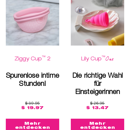
™
™
One
Ziggy Cup
2
Lily Cup
Spurenlose intime
Die richtige Wahl
Stunden!
für
Einsteigerinnen
$ 39.95
$ 26.95
$ 19.97
$ 13.47
Mehr
Mehr
entdecken
entdecken