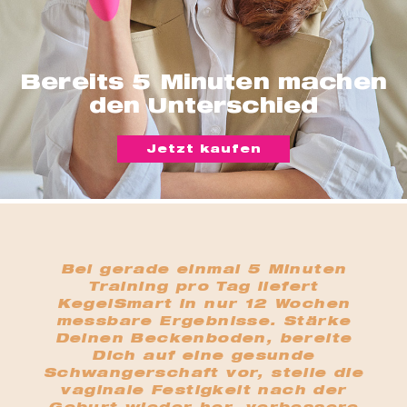
t
er
che
für dich
Bereits 5 Minuten machen
behör
den Unterschied
ete
Jetzt kaufen
ge-
blüten
spray
se
Bei gerade einmal 5 Minuten
endes
Training pro Tag liefert
KegelSmart in nur 12 Wochen
messbare Ergebnisse. Stärke
ndome
Deinen Beckenboden, bereite
Dich auf eine gesunde
Schwangerschaft vor, stelle die
vaginale Festigkeit nach der