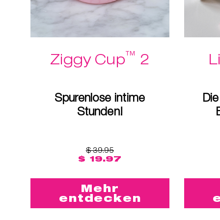
™
Ziggy Cup
2
L
Spurenlose intime
Die
Stunden!
$ 39.95
$ 19.97
Mehr
entdecken