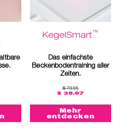
™
™
KegelSmart
t
altbare
Das einfachste
sse.
Beckenbodentraining aller
Zeiten.
$ 79.95
$ 39.97
Mehr
n
entdecken