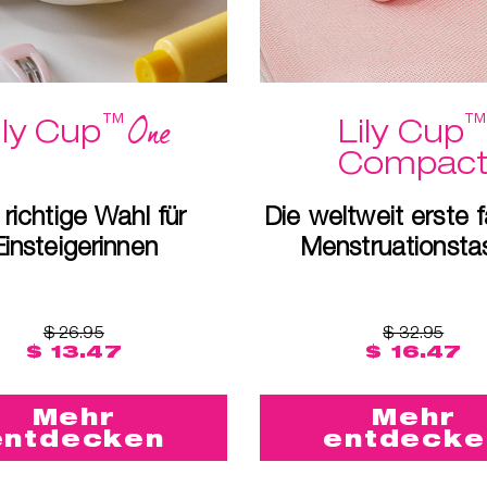
™
One
ily Cup
Lily Cup
Compac
 richtige Wahl für
Die weltweit erste f
Einsteigerinnen
Menstruationsta
$ 26.95
$ 32.95
$ 13.47
$ 16.47
Mehr
Mehr
entdecken
entdecke