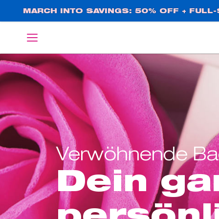
Direkt
MARCH INTO SAVINGS: 50% OFF + FULL-S
zum
Inhalt
English
Deutsch
Verwöhnende Ba
Dein ga
persönl