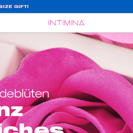
IZE GIFT!
Español
Français
deblüten
nz
iches