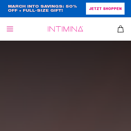
Direkt
MARCH INTO SAVINGS: 50%
JETZT SHOPPEN
OFF + FULL-SIZE GIFT!
zum
Inhalt
heiben
up™ 2
ssen
sen
äsche
che
iner