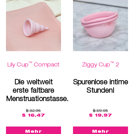
™
™
Lily Cup
Compact
Ziggy Cup
2
Die weltweit
Spurenlose intime
erste faltbare
Stunden!
Menstruationstasse.
$ 32.95
$ 39.95
$ 16.47
$ 19.97
Mehr
Mehr