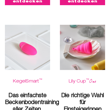
entdecken
entdecken
™
™
One
KegelSmart
Lily Cup
Das einfachste
Die richtige Wahl
Beckenbodentraining
für
aller Zeiten.
Einsteigerinnen