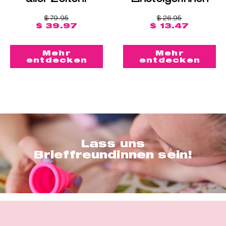
$ 79.95
$ 26.95
$ 39.97
$ 13.47
Mehr
Mehr
entdecken
entdecken
Lass uns
Brieffreundinnen sein!