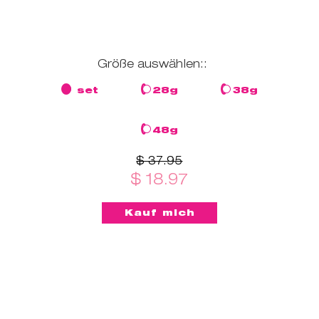
Größe auswählen::
set
28g
38g
48g
$ 37.95
$ 18.97