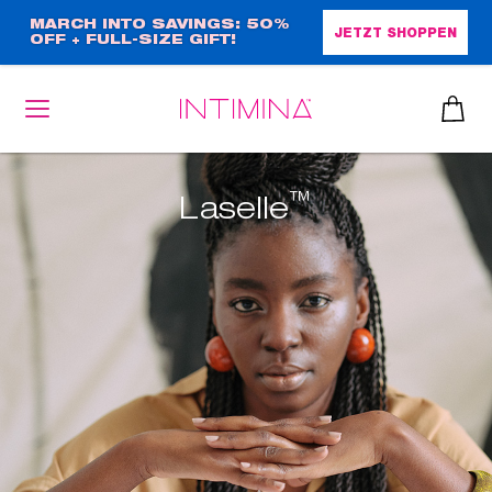
Direkt
MARCH INTO SAVINGS: 50%
JETZT SHOPPEN
OFF + FULL-SIZE GIFT!
zum
Inhalt
™
Laselle
heiben
up™ 2
ssen
sen
äsche
che
iner