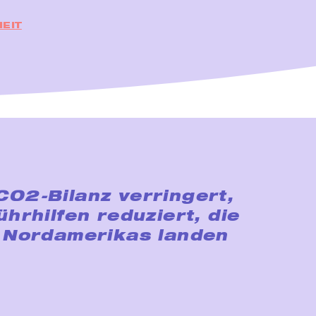
EIT
CO2-Bilanz verringert,
hrhilfen reduziert, die
n Nordamerikas landen