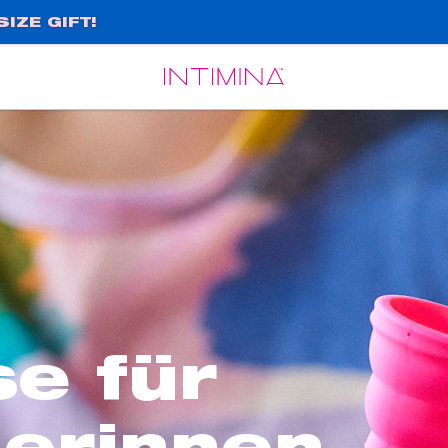
IZE GIFT!
Español
Français
se für
gerinnen