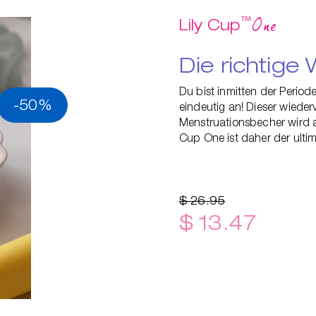
™
One
Lily Cup
Die richtige 
Du bist inmitten der Period
-50%
eindeutig an! Dieser wied
Menstruationsbecher wird au
Cup One ist daher der ultim
$ 26.95
$ 13.47