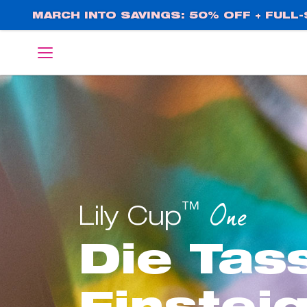
Direkt
MARCH INTO SAVINGS: 50% OFF + FULL-S
zum
Inhalt
English
Deutsch
™
One
Lily Cup
Die Tas
Einstei