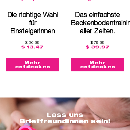
Die richtige Wahl
Das einfachste
für
Beckenbodentraini
Einsteigerinnen
aller Zeiten.
$ 26.95
$ 79.95
$ 13.47
$ 39.97
Mehr
Mehr
entdecken
entdecken
Lass uns
Brieffreundinnen sein!