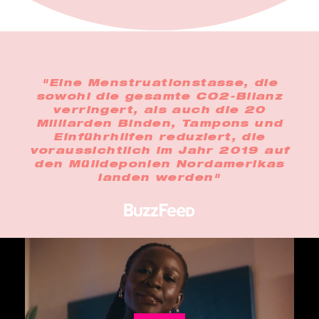
"Eine Menstruationstasse, die
sowohl die gesamte CO2-Bilanz
verringert, als auch die 20
Milliarden Binden, Tampons und
Einführhilfen reduziert, die
voraussichtlich im Jahr 2019 auf
den Mülldeponien Nordamerikas
landen werden"