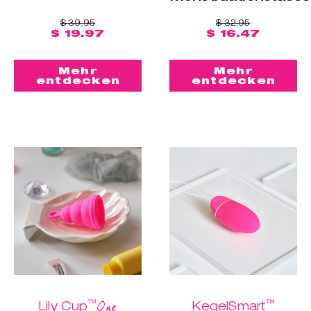
$ 39.95
$ 32.95
$ 19.97
$ 16.47
Mehr
Mehr
entdecken
entdecken
™
™
One
Lily Cup
KegelSmart