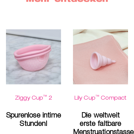
™
™
Ziggy Cup
2
Lily Cup
Compact
Spurenlose intime
Die weltweit
Stunden!
erste faltbare
Menstruationstasse