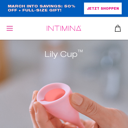
Direkt
MARCH INTO SAVINGS: 50%
JETZT SHOPPEN
OFF + FULL-SIZE GIFT!
zum
Inhalt
™
Lily Cup
heiben
up™ 2
ssen
sen
äsche
che
iner