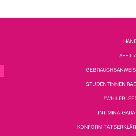
FOOTER
L
HÄN
MENU
AFFILI
GEBRAUCHSANWEI
STUDENTINNEN RA
#WHILEBLEE
INTIMINA-GARA
KONFORMITÄTSERKLÄ