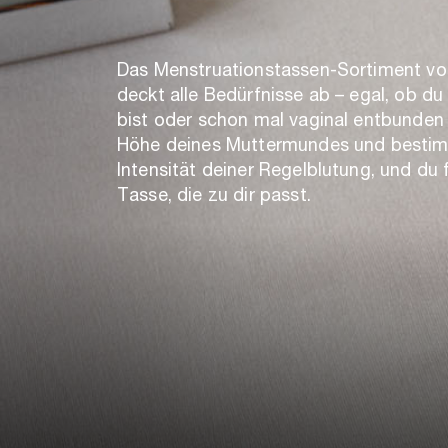
Das Menstruationstassen-Sortiment von
deckt alle Bedürfnisse ab – egal, ob du 
bist oder schon mal vaginal entbunden 
Höhe deines Muttermundes und besti
Intensität deiner Regelblutung, und du 
Tasse, die zu dir passt.