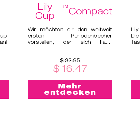
Lily
™
Compact
Cup
Wir möchten dir den weltweit
Lil
Cup
ersten Periodenbecher
Di
an!
vorstellen, der sich flach
Tas
zusammenfalten lässt und in ein
Ana
kleines Et
$ 32.95
$ 16.47
Mehr
entdecken