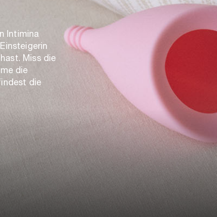
 Intimina
Einsteigerin
hast. Miss die
mme die
findest die