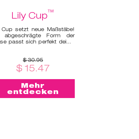
™
Lily Cup
y Cup setzt neue Maßstäbe!
e abgeschrägte Form der
se passt sich perfekt deiner
tomie an.
$ 30.95
$ 15.47
Mehr
entdecken